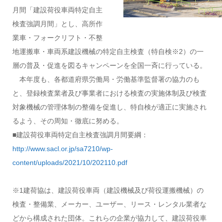
月間「建設荷役車両特定自主
検査強調月間」とし、高所作
業車・フォークリフト・不整
地運搬車・車両系建設機械の特定自主検査（特自検※2）の一
層の普及・促進を図るキャンペーンを全国一斉に行っている。
本年度も、各都道府県労働局・労働基準監督署の協力のも
と、登録検査業者及び事業者における検査の実施体制及び検査
対象機械の管理体制の整備を促進し、特自検が適正に実施され
るよう、その周知・徹底に努める。
■建設荷役車両特定自主検査強調月間要綱：
http://www.sacl.or.jp/sa7210/wp-
content/uploads/2021/10/202110.pdf
※1建荷協は、建設荷役車両（建設機械及び荷役運搬機械）の
検査・整備業、メーカー、ユーザー、リース・レンタル業者な
どから構成された団体。これらの企業が協力して、建設荷役車