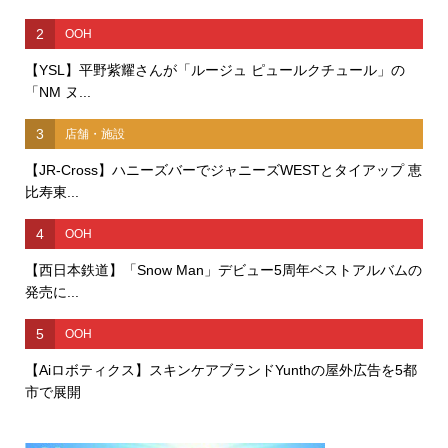
2
OOH
【YSL】平野紫耀さんが「ルージュ ピュールクチュール」の
「NM ヌ...
3
店舗・施設
【JR-Cross】ハニーズバーでジャニーズWESTとタイアップ 恵
比寿東...
4
OOH
【西日本鉄道】「Snow Man」デビュー5周年ベストアルバムの
発売に...
5
OOH
【Aiロボティクス】スキンケアブランドYunthの屋外広告を5都
市で展開