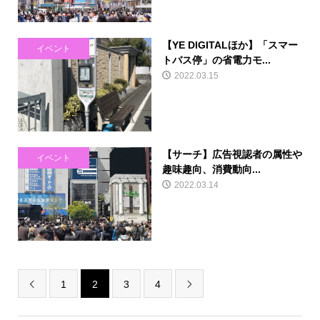
【YE DIGITALほか】「スマー
イベント
トバス停」の省電力モ...
2022.03.15
【サーチ】広告視認者の属性や
イベント
趣味趣向、消費動向...
2022.03.14
1
2
3
4

