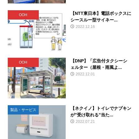
【NTT東日本】電話ボックスに
OOH
シースルー型サイネー...
2022.12.16
【DNP】「広告付タクシーシ
OOH
ェルター（屋根・雨風よ...
2022.12.01
【ネクイノ】トイレでナプキン
製品・サービス
が”受け取れる”当た...
2022.07.21