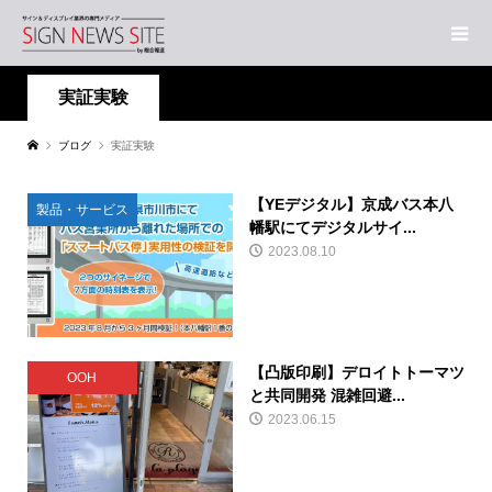
実証実験
ブログ
実証実験
【YEデジタル】京成バス本八
製品・サービス
幡駅にてデジタルサイ...
2023.08.10
【凸版印刷】デロイトトーマツ
OOH
と共同開発 混雑回避...
2023.06.15