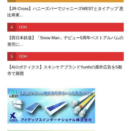
【JR-Cross】ハニーズバーでジャニーズWESTとタイアップ 恵
比寿東...
4
OOH
【西日本鉄道】「Snow Man」デビュー5周年ベストアルバムの
発売に...
5
OOH
【Aiロボティクス】スキンケアブランドYunthの屋外広告を5都
市で展開