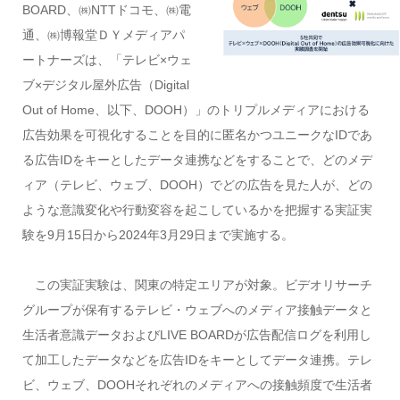
BOARD、㈱NTTドコモ、㈱電
通、㈱博報堂ＤＹメディアパ
ートナーズは、「テレビ×ウェ
ブ×デジタル屋外広告（Digital
Out of Home、以下、DOOH）」のトリプルメディアにおける
広告効果を可視化することを目的に匿名かつユニークなIDであ
る広告IDをキーとしたデータ連携などをすることで、どのメデ
ィア（テレビ、ウェブ、DOOH）でどの広告を見た人が、どの
ような意識変化や行動変容を起こしているかを把握する実証実
験を9月15日から2024年3月29日まで実施する。
この実証実験は、関東の特定エリアが対象。ビデオリサーチ
グループが保有するテレビ・ウェブへのメディア接触データと
生活者意識データおよびLIVE BOARDが広告配信ログを利用し
て加工したデータなどを広告IDをキーとしてデータ連携。テレ
ビ、ウェブ、DOOHそれぞれのメディアへの接触頻度で生活者