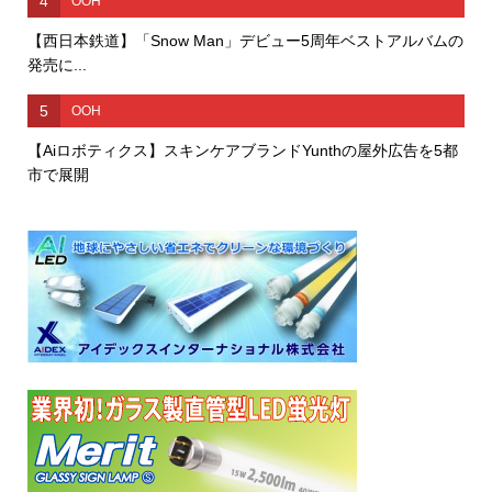
4
OOH
【西日本鉄道】「Snow Man」デビュー5周年ベストアルバムの
発売に...
5
OOH
【Aiロボティクス】スキンケアブランドYunthの屋外広告を5都
市で展開