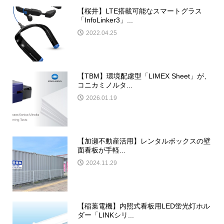
【桜井】LTE搭載可能なスマートグラス
「InfoLinker3」...
2022.04.25
【TBM】環境配慮型「LIMEX Sheet」が、
コニカミノルタ...
2026.01.19
【加瀬不動産活用】レンタルボックスの壁
面看板が手軽...
2024.11.29
【稲葉電機】内照式看板用LED蛍光灯ホル
ダー「LINKシリ...