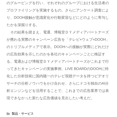
のグルーピングを行い、それぞれのグループにおける生活者の
プロファイリングを実施するもの。さらにアンケート調査によ
り、DOOH接触が意識変化や行動変容などにどのように寄与し
たかを深掘りする。
その結果を踏まえ、電通、博報堂ＤＹメディアパートナーズ
が携わる実際のキャンペーン広告を「テレビ×ウェブ×DOOH」
のトリプルメディアで表示。DOOHへの接触が実際にどれだけ
の広告効果を示したのかを各社のキャンペーンごとに検証す
る。電通および博報堂ＤＹメディアパートナーズがこれまで行
ってきたキャンペーンの実施事例、LIVE BOARDのDOOHに特
化した分析技術に国内随一のテレビ視聴データを持つビデオリ
サーチの分析ノウハウをかけ合わせ、さらにドコモ独自のAI分
析エンジンなどを活用することで、これまでの広告業界では表
現できなかった新たな広告価値を見出したい考えだ。
製品・サービス