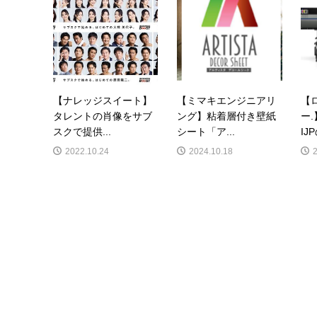
【ナレッジスイート】
【ミマキエンジニアリ
【
タレントの肖像をサブ
ング】粘着層付き壁紙
ー
スクで提供...
シート「ア...
IJ
2022.10.24
2024.10.18