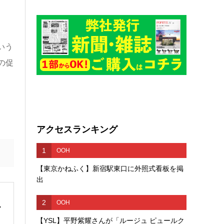
いう
の促
アクセスランキング
1
OOH
【東京かねふく】新宿駅東口に外照式看板を掲
出
2
OOH
【YSL】平野紫耀さんが「ルージュ ピュールク