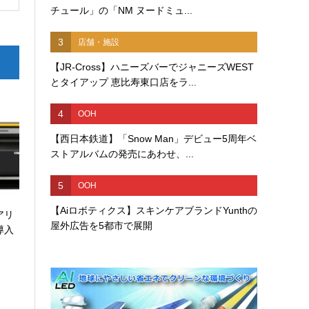
チュール」の「NM ヌードミュ...
3
店舗・施設
【JR-Cross】ハニーズバーでジャニーズWEST
とタイアップ 恵比寿東口店をラ...
4
OOH
【西日本鉄道】「Snow Man」デビュー5周年ベ
ストアルバムの発売にあわせ、...
5
OOH
【Aiロボティクス】スキンケアブランドYunthの
アリ
屋外広告を5都市で展開
導入