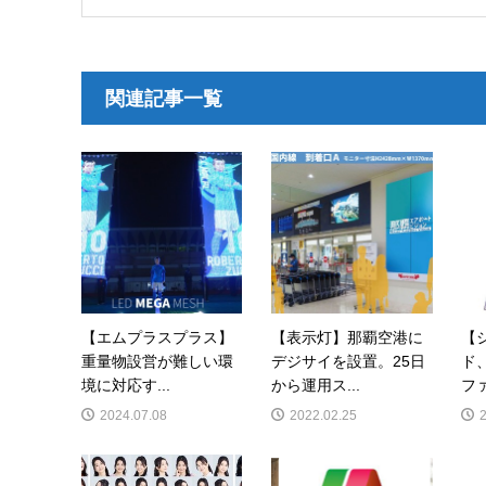
関連記事一覧
【エムプラスプラス】
【表示灯】那覇空港に
【
重量物設営が難しい環
デジサイを設置。25日
ド
境に対応す...
から運用ス...
ファ
2024.07.08
2022.02.25