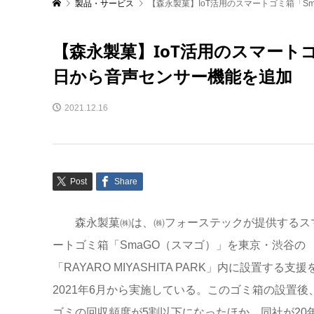
製品・サービス
【森永製菓】IoT活用のスマートゴミ箱「S
【森永製菓】IoT活用のスマートゴ
日から音声センサー機能を追加
2021.12.16
Post
Share
森永製菓㈱は、㈱フォーステックが提供するス
ートゴミ箱「SmaGO（スマゴ）」を東京・渋谷の
「RAYARO MIYASHITA PARK」内に設置する支援
2021年6月から実施している。このゴミ箱の設置後
ゴミの回収頻度が5割以下になったほか、同社が20