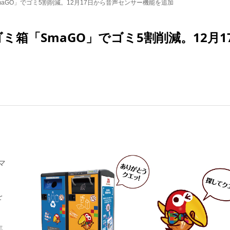
maGO」でゴミ5割削減。12月17日から音声センサー機能を追加
ミ箱「SmaGO」でゴミ5割削減。12月1
マ
を
、
年