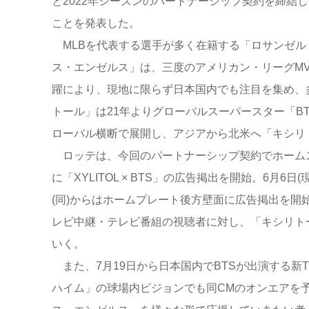
と2022年シーズンのパートナーシップ契約を締結し
ことを発表した。
MLBを代表する選手が多く在籍する「ロサンゼル
ス・エンゼルス」は、三度のアメリカン・リーグM
躍により、現地に限らず日本国内でも注目を集め、
トール」は21年よりグローバルスーパースター「BTS」と共
ローバル横断で展開し、アジアから北米へ「キシリ
ロッテは、今回のパートナーシップ契約でホームス
に「XYLITOL × BTS」の広告掲出を開始。6月
(同)からはホームプレート後方壁面に広告掲出を
レビ中継・テレビ番組の視聴者に対し、「キシリト
いく。
また、7月19日から日本国内でBTSが出演する新
ハイム」の球場内ビジョンでも同CMのオンエアを