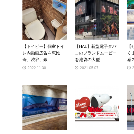
【トイビー】個室トイ
【HAL】新型電子タバ
【
レ内動画広告を恵比
コのブランドムービー
く
寿、渋谷、銀...
を池袋の大型...
感ス
2022.11.30
2021.05.07