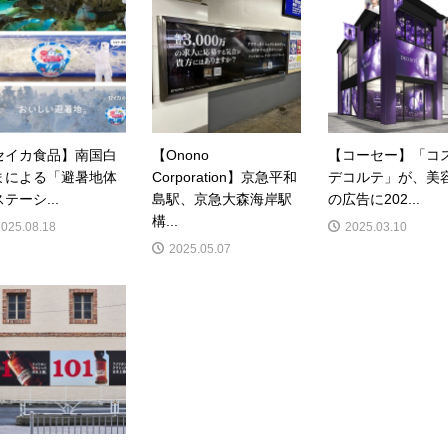
セイカ食品】南国白
【Onono
【コーセー】「コ
まによる「避暑地体
Corporation】京急平和
デコルテ」が、美
テーシ...
島駅、京急大森海岸駅
の広告に202...
構...
2025.08.18
2025.03.10
2025.05.07