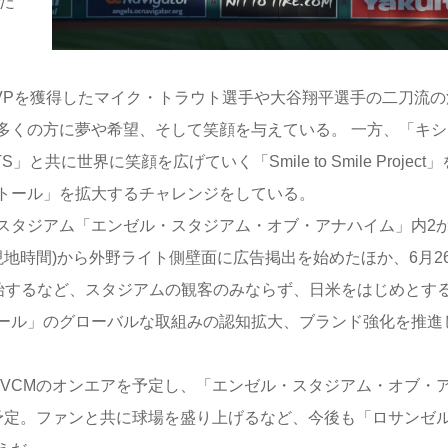
た
VPを獲得したマイク・トラウト選手や大谷翔平選手の二刀流の
多くの方に夢や希望、そして笑顔を与えている。 一方、「キシ
に世界に笑顔を広げていく「Smile to Smile Project
トール」を拡大するチャレンジをしている。
タジアム「エンゼル・スタジアム・オブ・アナハイム」内2
6日(現地時間)から外野ライト側壁面に広告掲出を始めたほか、6月2
開始するなど、スタジアムの観客のみならず、日米をはじめとす
ール」のグローバルな取組みの認知拡大、ブランド強化を推進
TVCMのオンエアを予定し、「エンゼル・スタジアム・オブ・
予定。ファンと共に球場を盛り上げるなど、今後も「ロサンゼ