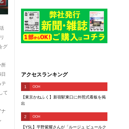
活
リ
」をグ
か所
アクセスランキング
6日
るテ
1
OOH
して
【東京かねふく】新宿駅東口に外照式看板を掲
出
アナ
2
OOH
ル
【YSL】平野紫耀さんが「ルージュ ピュールク