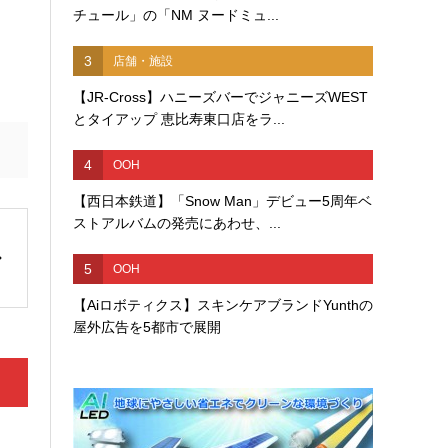
チュール」の「NM ヌードミュ...
3
店舗・施設
【JR-Cross】ハニーズバーでジャニーズWEST
とタイアップ 恵比寿東口店をラ...
4
OOH
【西日本鉄道】「Snow Man」デビュー5周年ベ
ストアルバムの発売にあわせ、...
5
OOH
【Aiロボティクス】スキンケアブランドYunthの
屋外広告を5都市で展開