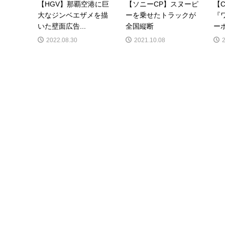
【HGV】那覇空港に巨
【ソニーCP】スヌーピ
【C
大なジンベエザメを描
ーを乗せたトラックが
『
いた壁面広告...
全国縦断
ーボ
2022.08.30
2021.10.08