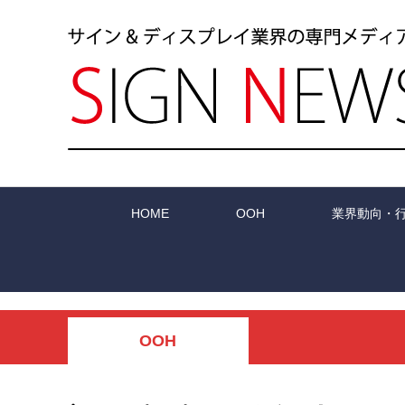
HOME
OOH
業界動向・
OOH