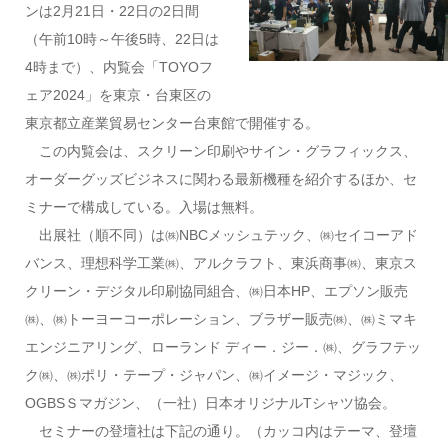
ンは2月21日・22日の2日間
（午前10時～午後5時、22日は
4時まで）、内覧会「TOYOフ
ェア2024」を東京・台東区の
東京都立産業貿易センター台東館で開催する。
この内覧会は、スクリーン印刷やサイン・グラフィックス、
オーダーグッズビジネスに関わる最新機種を紹介するほか、セ
ミナーで構成している。入場は無料。
出展社（順不同）は㈱NBCメッシュテック、㈱セイコーアド
バンス、理想科学工業㈱、アルクラフト、東浜商事㈱、東京ス
クリーン・デジタル印刷協同組合、㈱日本HP、エプソン販売
㈱、㈱トーヨーコーポレーション、ブラザー販売㈱、㈱ミマキ
エンジニアリング、ローランド ディー．ジー．㈱、グラフテッ
ク㈱、㈱ポリ・テープ・ジャパン、㈱イメージ・マジック、
OGBSＳマガジン、（一社）日本オリジナルTシャツ協会。
セミナーの登壇社は下記の通り。（カッコ内はテーマ、登壇