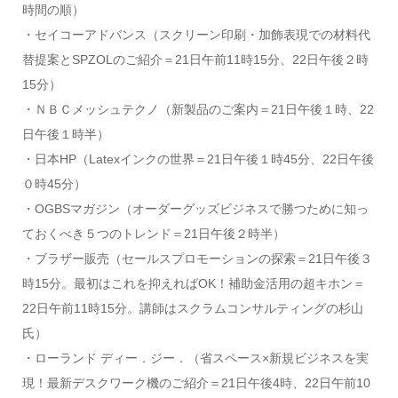
時間の順）
・セイコーアドバンス（スクリーン印刷・加飾表現での材料代
替提案とSPZOLのご紹介＝21日午前11時15分、22日午後２時
15分）
・ＮＢＣメッシュテクノ（新製品のご案内＝21日午後１時、22
日午後１時半）
・日本HP（Latexインクの世界＝21日午後１時45分、22日午後
０時45分）
・OGBSマガジン（オーダーグッズビジネスで勝つために知っ
ておくべき５つのトレンド＝21日午後２時半）
・ブラザー販売（セールスプロモーションの探索＝21日午後３
時15分。最初はこれを抑えればOK！補助金活用の超キホン＝
22日午前11時15分。講師はスクラムコンサルティングの杉山
氏）
・ローランド ディー．ジー．（省スペース×新規ビジネスを実
現！最新デスクワーク機のご紹介＝21日午後4時、22日午前10