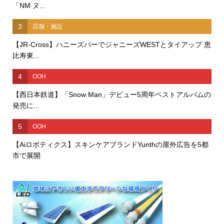
「NM ヌ...
3
店舗・施設
【JR-Cross】ハニーズバーでジャニーズWESTとタイアップ 恵
比寿東...
4
OOH
【西日本鉄道】「Snow Man」デビュー5周年ベストアルバムの
発売に...
5
OOH
【Aiロボティクス】スキンケアブランドYunthの屋外広告を5都
市で展開