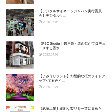
【デジタルサイネージジャパン実行委員
会】デジタルサ...
2026.06.05
【P2C Studio】錦戸亮・赤西仁がプロデュ
ースする香水...
2022.04.08
【よみうりランド】幻想的な桜のライトア
ップ×宝石色イ...
2025.02.21
【武藤工業】多彩な製品を一堂に集めた