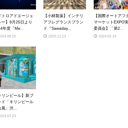
メトロアドエージェ
【小林製薬】インテリ
【国際オートアフ
シー】9月25日より
アフレグランスブラン
マーケットEXPO
24年度『Me...
ド『Sawaday...
委員会】「第2...
2024.09.25
2025.11.13
2024.02.19
キリンビール】新ブ
ンド「キリンビール
風」渋...
2024.07.23