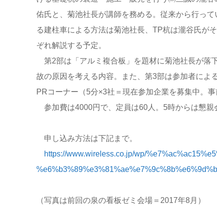
佑氏と、菊池社長が講師を務める。従来から行って
る建柱車による方法は菊池社長、TP杭は瀧谷氏が
ぞれ解説する予定。
第2部は「アルミ複合板」を題材に菊池社長が落
故の原因を考える内容。また、第3部は参加者によ
PRコーナー（5分×3社＝現在参加企業を募集中。
参加費は4000円で、定員は60人。5時からは懇親
申し込み方法は下記まで。
https://www.wireless.co.jp/wp/%e7%ac%ac15%e
%e6%b3%89%e3%81%ae%e7%9c%8b%e6%9d%bf
（写真は前回の泉の看板ゼミ会場＝2017年8月）