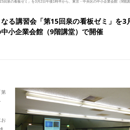
15回泉の看板ゼミ」を3月2日午後1時半から、東京・中央区の中小企業会館（9階
なる講習会「第15回泉の看板ゼミ」を3
の中小企業会館（9階講堂）で開催
「第
・
にお
雄