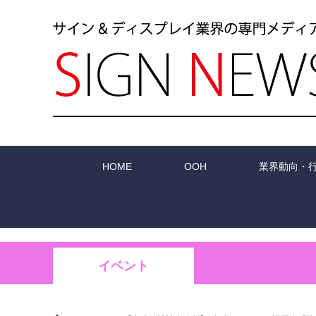
HOME
OOH
業界動向・
イベント