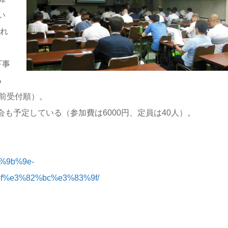
い
それ
下事
る
事前受付順）。
会も予定している（参加費は6000円、定員は40人）。
5%9b%9e-
%e3%82%bc%e3%83%9f/