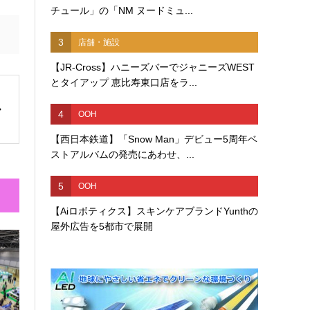
チュール」の「NM ヌードミュ...
3
店舗・施設
【JR-Cross】ハニーズバーでジャニーズWEST
とタイアップ 恵比寿東口店をラ...
4
OOH
【西日本鉄道】「Snow Man」デビュー5周年ベ
ストアルバムの発売にあわせ、...
5
OOH
【Aiロボティクス】スキンケアブランドYunthの
屋外広告を5都市で展開