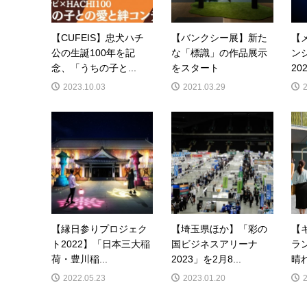
【CUFEIS】忠犬ハチ
【バンクシー展】新た
【
公の生誕100年を記
な「標識」の作品展示
ン
念、「うちの子と...
をスタート
20
2023.10.03
2021.03.29
【縁日参りプロジェク
【埼玉県ほか】「彩の
【
ト2022】「日本三大稲
国ビジネスアリーナ
ラ
荷・豊川稲...
2023」を2月8...
晴れ
2022.05.23
2023.01.20