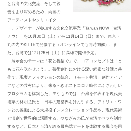
と台湾の文化交流、そして親
善をより深めるため、両国の
アーティストやクリエイタ
ー、デザイナーが参加する文化交流事業「Taiwan NOW（台湾
ナウ）」を10月30日（土）から11月14日（日）まで、東京・
丸の内のKITTEで開催する（オンラインでも同時開催）。ま
た、台湾では12月25日（土）に高雄で開催予定。
展示会のテーマは「花と祝福で」で、コアコンセプトは「と
もに花を咲かせよう」。芸術創作における深い綿密な対話と共
作で、現実とフィクションの統合、リモート共演、創作アイデ
アなどの共有により、来るべきポストコロナ時代にふさわしい
プログラムを構築した。主なものでは、台湾を代表する現代美
術家の林明弘氏と、日本の建築界をけん引する、アトリエ・ワ
ンとの協働による大規模インスタレーション作品や、現代美術
と演劇で世界的に活躍する、やなぎみわ氏が台湾オペラを制作
するなど、日本と台湾が誇る最先端アートを体験する機会を用