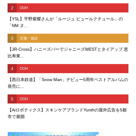
2
OOH
【YSL】平野紫耀さんが「ルージュ ピュールクチュール」の
「NM ヌ...
3
店舗・施設
【JR-Cross】ハニーズバーでジャニーズWESTとタイアップ 恵
比寿東...
4
OOH
【西日本鉄道】「Snow Man」デビュー5周年ベストアルバムの
発売に...
5
OOH
【Aiロボティクス】スキンケアブランドYunthの屋外広告を5都
市で展開