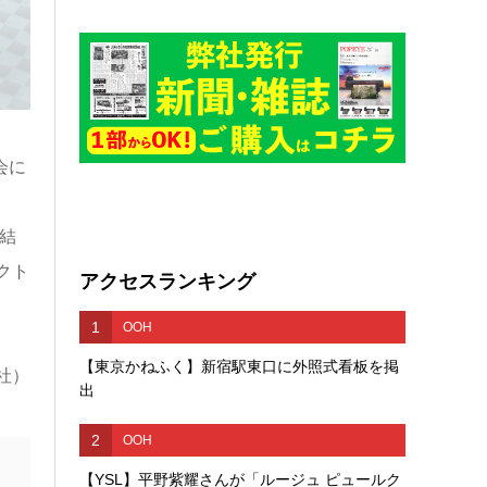
会に
結
クト
アクセスランキング
1
OOH
【東京かねふく】新宿駅東口に外照式看板を掲
社）
出
2
OOH
【YSL】平野紫耀さんが「ルージュ ピュールク