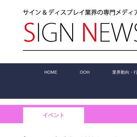
HOME
OOH
業界動向・
イベント