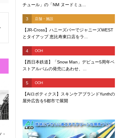
チュール」の「NM ヌードミュ...
3
店舗・施設
【JR-Cross】ハニーズバーでジャニーズWEST
とタイアップ 恵比寿東口店をラ...
4
OOH
【西日本鉄道】「Snow Man」デビュー5周年ベ
ストアルバムの発売にあわせ、...
5
OOH
【Aiロボティクス】スキンケアブランドYunthの
屋外広告を5都市で展開
ツ・