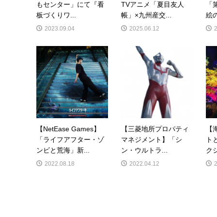
もセンター」にて『看
TVアニメ「夏目友人
「
板づくりワ...
帳」×九州産交...
絵の
2023.09.04
2025.06.12
【NetEase Games】
【三菱地所プロパティ
【
「ライフアフター・ゾ
マネジメント】「シ
ト
ンビと荒海」新...
ン・ウルトラ...
クシ
2022.08.18
2022.04.12