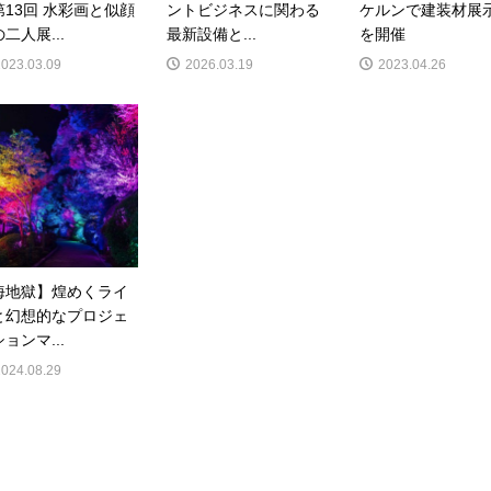
第13回 水彩画と似顔
ントビジネスに関わる
ケルンで建装材展
二人展...
最新設備と...
を開催
2023.03.09
2026.03.19
2023.04.26
海地獄】煌めくライ
と幻想的なプロジェ
ョンマ...
2024.08.29