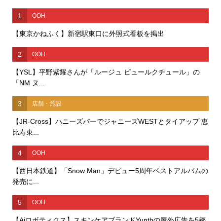
1
OOH
【東京かねふく】新宿駅東口に外照式看板を掲出
2
OOH
【YSL】平野紫耀さんが「ルージュ ピュールクチュール」の
「NM ヌ...
3
店舗・施設
【JR-Cross】ハニーズバーでジャニーズWESTとタイアップ 恵
比寿東...
4
OOH
【西日本鉄道】「Snow Man」デビュー5周年ベストアルバムの
発売に...
5
OOH
【Aiロボティクス】スキンケアブランドYunthの屋外広告を5都