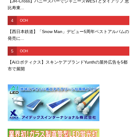
【JR-Cross】ハニーズバーでジャニーズWESTとタイアップ 恵
比寿東...
4
OOH
【西日本鉄道】「Snow Man」デビュー5周年ベストアルバムの
発売に...
5
OOH
【Aiロボティクス】スキンケアブランドYunthの屋外広告を5都
市で展開