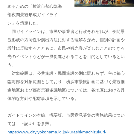
めるための「横浜市都心臨海
部夜間景観形成ガイドライ
ン」を策定した。
同ガイドラインは、市民や事業者と行政それぞれが、夜間景
観形成の方向性や演出方法に対する理解を深め、個別の計画や
設計に反映するとともに、市民や観光客が楽しむことのできる
光のイベントなどが一層促進されることを目的としているとい
う。
対象範囲は、公共施設・民間施設の別に関わらず、主に都心
臨海部を対象範囲としており、横浜市景観計画に基づく景観推
進地区および都市景観協議地区については、各地区における具
体的な方針や配慮事項を示している。
ガイドラインの本編、概要版、市民意見募集の実施結果につい
ては、下記URLを参照。
https://www.city.yokohama.lg.jp/kurashi/machizukuri-