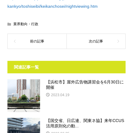
kankyo/toshiseibi/keikanchosei/nightviewing.htm
業界動向・行政
関連記事一覧
【浜松市】屋外広告物講習会を6月30日に
開催
2023.04.19
【国交省、日広連、関東ネ協】来年CCUS
活用原則化の動...