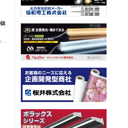
特設
パ）」