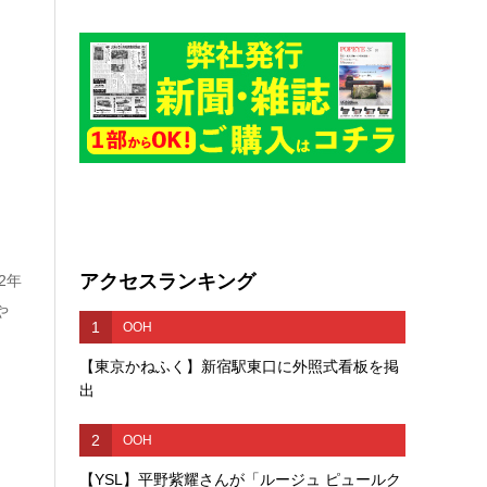
アクセスランキング
2年
や
1
OOH
【東京かねふく】新宿駅東口に外照式看板を掲
出
2
OOH
【YSL】平野紫耀さんが「ルージュ ピュールク