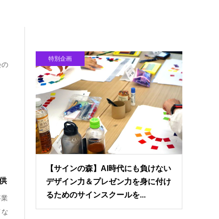
特別企画
会の
【サインの森】AI時代にも負けない
供
デザイン力＆プレゼン力を身に付け
るためのサインスクールを...
事業
イな