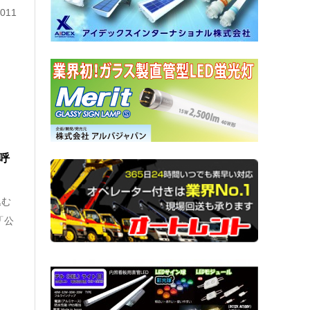
11
呼
込む
「公