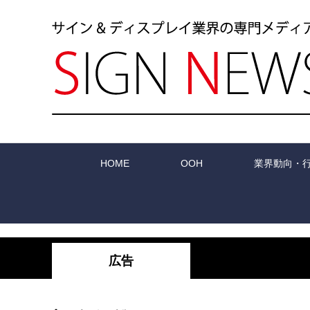
HOME
OOH
業界動向・
広告