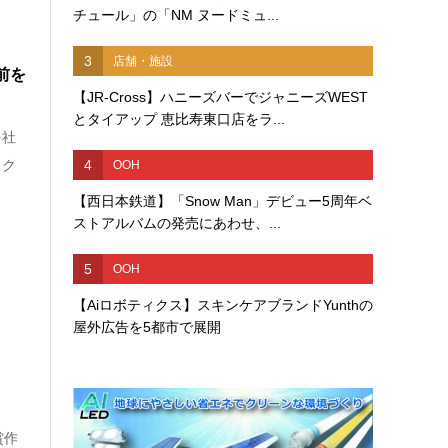
チュール」の「NM ヌードミュ...
3
店舗・施設
前を
【JR-Cross】ハニーズバーでジャニーズWEST
とタイアップ 恵比寿東口店をラ...
を社
4
ェク
OOH
【西日本鉄道】「Snow Man」デビュー5周年ベ
ストアルバムの発売にあわせ、...
5
OOH
【Aiロボティクス】スキンケアブランドYunthの
屋外広告を5都市で展開
賞作