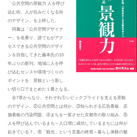
「公共空間の景観力 人を呼び
込む街、人が住みたくなる街
のデザイン」を上梓した。
同書は「公共空間デザイナ
ー」を名乗り、誰でもがアク
セスできる公共空間のデザイ
ンを目指してきた藤本氏の10
年ぶりの新刊。地域に人を呼
び込むセンスや環境づくりの
ポイントを、景観という新し
い切り口でまとめた１冊となる。
全7章からなり、それぞれ①シビックプライドを支える景観
のデザイン、②公共空間とは何か、③知られざる広告看板、店
舗看板の汚染問題、④まちを一変させた京都市の取り組み、⑤
人を呼び込んでいるまち～人口増に成功しているまちには何が
起きている？、⑥「観光」という言葉の終焉～暮らし体験の魅