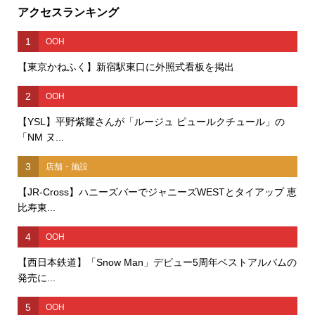
アクセスランキング
1
OOH
【東京かねふく】新宿駅東口に外照式看板を掲出
2
OOH
【YSL】平野紫耀さんが「ルージュ ピュールクチュール」の
「NM ヌ...
3
店舗・施設
【JR-Cross】ハニーズバーでジャニーズWESTとタイアップ 恵
比寿東...
4
OOH
【西日本鉄道】「Snow Man」デビュー5周年ベストアルバムの
発売に...
5
OOH