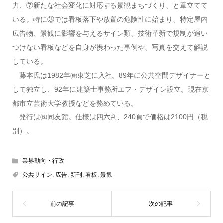
力、⑦新たな社会変化に対応する景観まちづくり、と章立てて
いる。特に③では看板落下や放置の危険性に始まり、特定屋内
広告物、景観に影響を与えるサイン類、技術革新で規制が追い
つけない看板などを自身が携わった事例や、写真を交えて解説
している。
藤本氏は1982年㈱東芝に入社。89年に公共空間デザイナーと
して独立し、92年に建築士事務所エフ・デザイン設立。現在京
都市立芸術大学教授などを務めている。
発行は㈱同友館。仕様は四六判、240頁で価格は2100円（税
別）。
業界動向・行政
公共サイン
,
広告
,
新刊
,
看板
,
景観