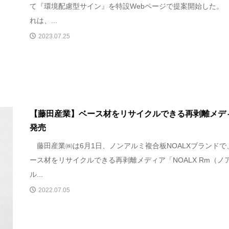
て『環境配慮型サイン』を特設Webページで提案開始した。
れは、...
2023.07.25
【藤田産業】ベース材をリサイクルできる再剥離メデ
発売
藤田産業㈱は6月1日、ノンアルミ複合板NOALXブランドで
ース材をリサイクルできる再剥離メディア「NOALX Rm（ノ
ル...
2022.07.05