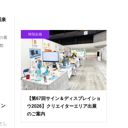
回泉
特別企画
の看
館
【第67回サイン＆ディスプレイショ
イン
ウ2026】クリエイターエリア出展
のご案内
とし