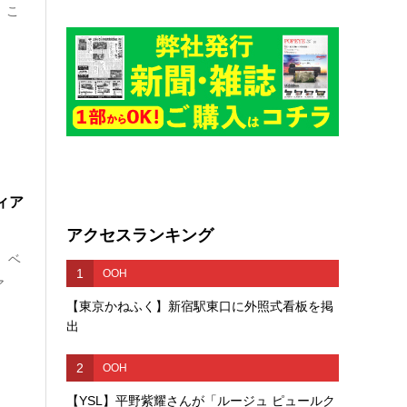
 こ
ィア
アクセスランキング
、ベ
1
OOH
ア
【東京かねふく】新宿駅東口に外照式看板を掲
出
2
OOH
【YSL】平野紫耀さんが「ルージュ ピュールク