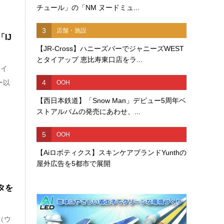
チュール」の「NM ヌードミュ...
3
店舗・施設
IJ
【JR-Cross】ハニーズバーでジャニーズWEST
とタイアップ 恵比寿東口店をラ...
レイ
4
ー以
OOH
【西日本鉄道】「Snow Man」デビュー5周年ベ
ストアルバムの発売にあわせ、...
5
OOH
【Aiロボティクス】スキンケアブランドYunthの
屋外広告を5都市で展開
タを
（ウ