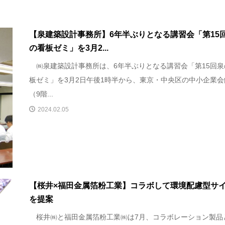
【泉建築設計事務所】6年半ぶりとなる講習会「第15
の看板ゼミ」を3月2...
㈱泉建築設計事務所は、6年半ぶりとなる講習会「第15回泉
板ゼミ」を3月2日午後1時半から、東京・中央区の中小企業会
（9階...
2024.02.05
【桜井×福田金属箔粉工業】コラボして環境配慮型サ
を提案
桜井㈱と福田金属箔粉工業㈱は7月、コラボレーション製品