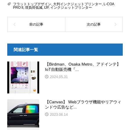
フラットトップデザイン
,
大判インクジェットプリンター
,
L-COA
PRO II
,
境負荷低減
,
IJP
,
インクジェットプリンター
関連記事一覧
【Birdman、Osaka Metro、アドインテ】
IoT自動販売機『...
2024.05.31
【Canvas】 Webブラウザ機能やリアウィ
ンドウ広告など...
2023.06.14