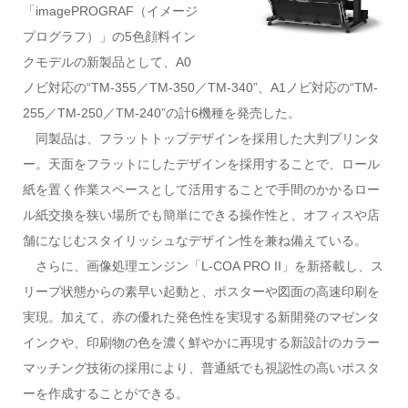
「imagePROGRAF（イメージ
プログラフ）」の5色顔料イン
クモデルの新製品として、A0
ノビ対応の“TM-355／TM-350／TM-340”、A1ノビ対応の“TM-
255／TM-250／TM-240”の計6機種を発売した。
同製品は、フラットトップデザインを採用した大判プリンタ
ー。天面をフラットにしたデザインを採用することで、ロール
紙を置く作業スペースとして活用することで手間のかかるロー
ル紙交換を狭い場所でも簡単にできる操作性と、オフィスや店
舗になじむスタイリッシュなデザイン性を兼ね備えている。
さらに、画像処理エンジン「L-COA PRO II」を新搭載し、ス
リープ状態からの素早い起動と、ポスターや図面の高速印刷を
実現。加えて、
赤の優れた発色性を実現する新開発のマゼンタ
インクや、印刷物の色を濃く鮮やかに再現する新設計のカラー
マッチング技術の採用により、普通紙でも視認性の高いポスタ
ーを作成することができる。