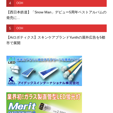
4
OOH
【西日本鉄道】「Snow Man」デビュー5周年ベストアルバムの
発売に...
5
OOH
【Aiロボティクス】スキンケアブランドYunthの屋外広告を5都
市で展開