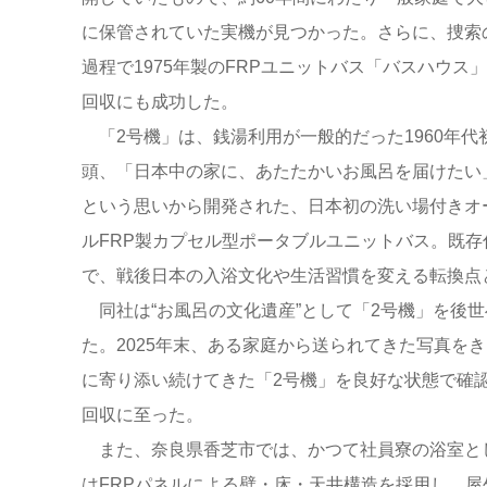
に保管されていた実機が見つかった。さらに、捜索
過程で1975年製のFRPユニットバス「バスハウス
回収にも成功した。
「2号機」は、銭湯利用が一般的だった1960年代
頭、「日本中の家に、あたたかいお風呂を届けたい
という思いから開発された、日本初の洗い場付きオ
ルFRP製カプセル型ポータブルユニットバス。既
で、戦後日本の入浴文化や生活習慣を変える転換点
同社は“お風呂の文化遺産”として「2号機」を後世
た。2025年末、ある家庭から送られてきた写真を
に寄り添い続けてきた「2号機」を良好な状態で確
回収に至った。
また、奈良県香芝市では、かつて社員寮の浴室とし
はFRPパネルによる壁・床・天井構造を採用し、