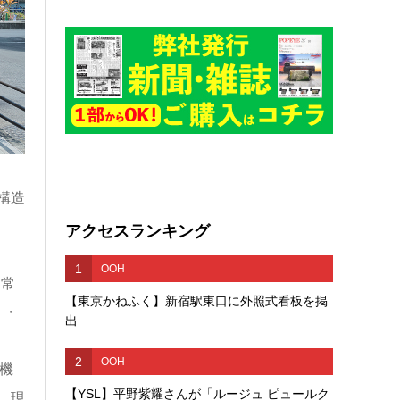
構造
アクセスランキング
1
OOH
日常
【東京かねふく】新宿駅東口に外照式看板を掲
り・
出
2
OOH
機
【YSL】平野紫耀さんが「ルージュ ピュールク
、現