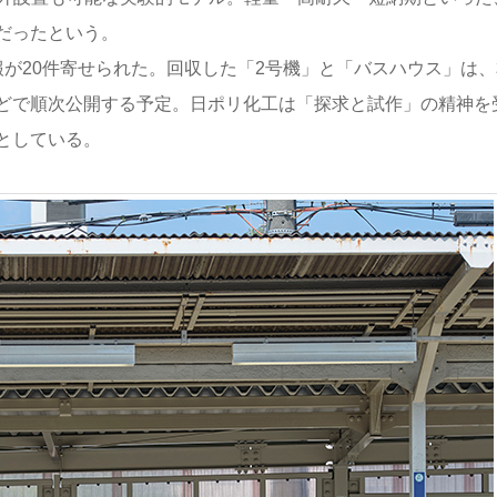
だったという。
が20件寄せられた。回収した「2号機」と「バスハウス」は、
どで順次公開する予定。日ポリ化工は「探求と試作」の精神を
としている。