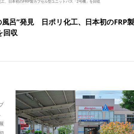
化工、日本初のFRP製カプセル型ユニットバス「2号機」を回収
の風呂”発見 日ポリ化工、日本初のFRP
を回収
ブ
し
展
切