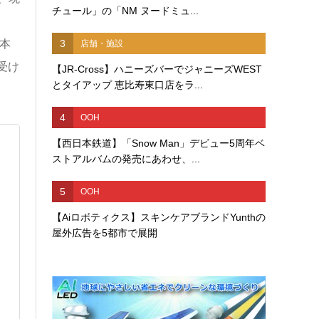
チュール」の「NM ヌードミュ...
本
3
店舗・施設
受け
【JR-Cross】ハニーズバーでジャニーズWEST
とタイアップ 恵比寿東口店をラ...
4
OOH
【西日本鉄道】「Snow Man」デビュー5周年ベ
ストアルバムの発売にあわせ、...
5
OOH
【Aiロボティクス】スキンケアブランドYunthの
屋外広告を5都市で展開