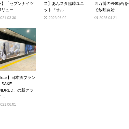
ン】「セブンナイツ
ス】あんスタ臨時ユニ
西万博のPR動画を
リュー...
ット『オル...
で放映開始
2021.03.30
2023.06.02
2025.04.21
lear】日本酒ブラン
SAKE
UNDRED」の新グラ
...
2021.06.01