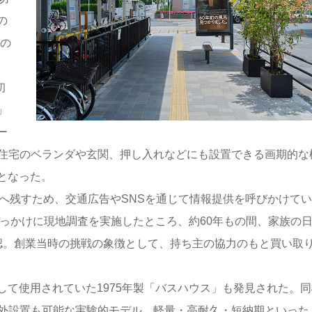
の
」の
初
」
ー
存住宅のベランダや玄関、押し入れなどにも設置できる画期的な
となった。
へ残すため、交通広告やSNSを通じて情報提供を呼びかけてい
きっかけに現地調査を実施したところ、約60年もの間、家族の
認。創業当時の挑戦の象徴として、持ち主の協力のもと買い取
て使用されていた1975年製「バスハウス」も発見された。同
屋外設置も可能な実験的モデル。軽量・高耐久・短納期といった