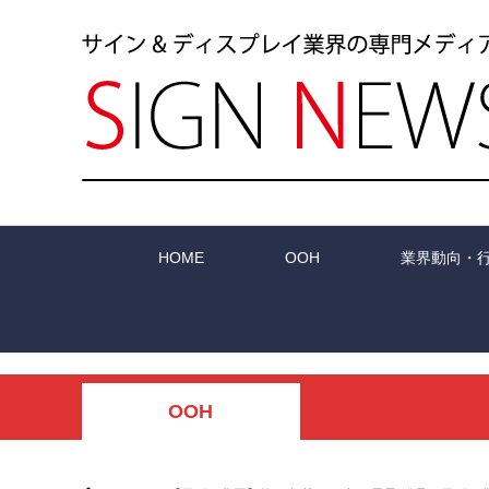
HOME
OOH
業界動向・
OOH