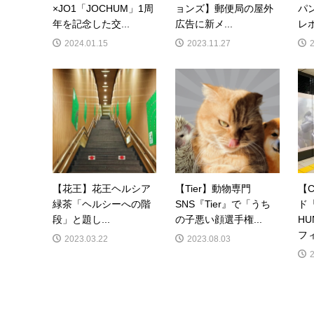
×JO1「JOCHUM」1周
ョンズ】郵便局の屋外
パ
年を記念した交...
広告に新メ...
レボ
2024.01.15
2023.11.27
【花王】花王ヘルシア
【Tier】動物専門
【C
緑茶「ヘルシーへの階
SNS『Tier』で「うち
ド「
段」と題し...
の子悪い顔選手権...
H
フィ
2023.03.22
2023.08.03