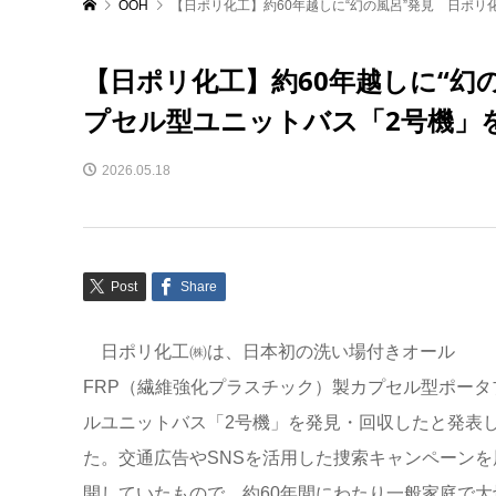
OOH
【日ポリ化工】約60年越しに“幻の風呂”発見 日ポリ
【日ポリ化工】約60年越しに“幻
プセル型ユニットバス「2号機」
2026.05.18
Post
Share
日ポリ化工㈱は、日本初の洗い場付きオール
FRP（繊維強化プラスチック）製カプセル型ポータ
ルユニットバス「2号機」を発見・回収したと発表
た。交通広告やSNSを活用した捜索キャンペーンを
開していたもので、約60年間にわたり一般家庭で大