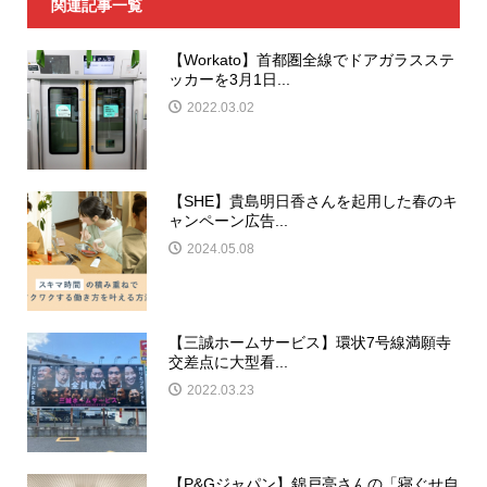
関連記事一覧
【Workato】首都圏全線でドアガラスステ
ッカーを3月1日...
2022.03.02
【SHE】貴島明日香さんを起用した春のキ
ャンペーン広告...
2024.05.08
【三誠ホームサービス】環状7号線満願寺
交差点に大型看...
2022.03.23
【P&Gジャパン】錦戸亮さんの「寝ぐせ自