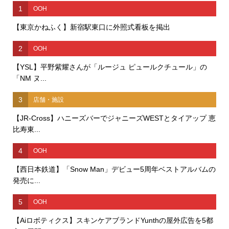
1
OOH
【東京かねふく】新宿駅東口に外照式看板を掲出
2
OOH
【YSL】平野紫耀さんが「ルージュ ピュールクチュール」の
「NM ヌ...
3
店舗・施設
【JR-Cross】ハニーズバーでジャニーズWESTとタイアップ 恵
比寿東...
4
OOH
【西日本鉄道】「Snow Man」デビュー5周年ベストアルバムの
発売に...
5
OOH
【Aiロボティクス】スキンケアブランドYunthの屋外広告を5都