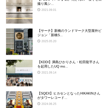
撮り風シ...
2021.09.01
【サーチ】新橋のランドマーク大型屋外ビ
ジョン「新橋S...
2025.05.20
【KDDI】満島ひかりさん・松田龍平さん
を起用したUQ mo...
2021.09.14
【SQEX】ヒカセンとなったHIKAKINさん
がタワーレコード...
2024.06.25