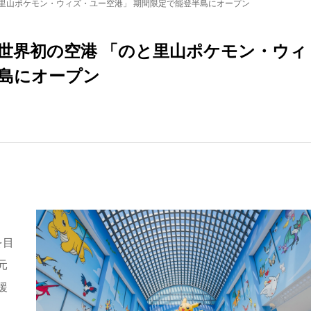
里山ポケモン・ウィズ・ユー空港」 期間限定で能登半島にオープン
世界初の空港 「のと里山ポケモン・ウィ
半島にオープン
、
を目
元
援