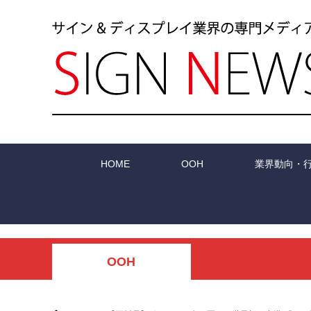
HOME
OOH
業界動向・
OOH