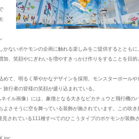
で
モ
ら
ン
しかないポケモンの企画に触れる楽しみをご提供するとともに
増加、笑顔やにぎわいを増やすきっかけ作りをすることを目的
込めて、明るく華やかなデザインを採用。モンスターボールや
・旅行者の皆様の笑顔が盛り込まれている。
ネイル画像）には、象徴となる大きなピカチュウと飛行機の
ちよさそうに空を舞っている装飾が施されています。この吹き
で発見されている111種すべてのひこうタイプのポケモンが装飾
。
 inc.