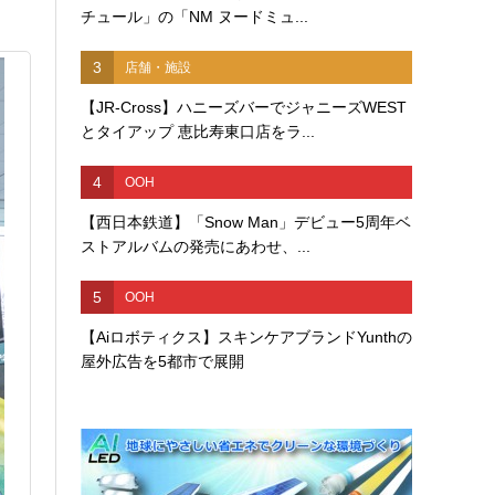
チュール」の「NM ヌードミュ...
3
店舗・施設
【JR-Cross】ハニーズバーでジャニーズWEST
とタイアップ 恵比寿東口店をラ...
4
OOH
【西日本鉄道】「Snow Man」デビュー5周年ベ
ストアルバムの発売にあわせ、...
5
OOH
【Aiロボティクス】スキンケアブランドYunthの
屋外広告を5都市で展開