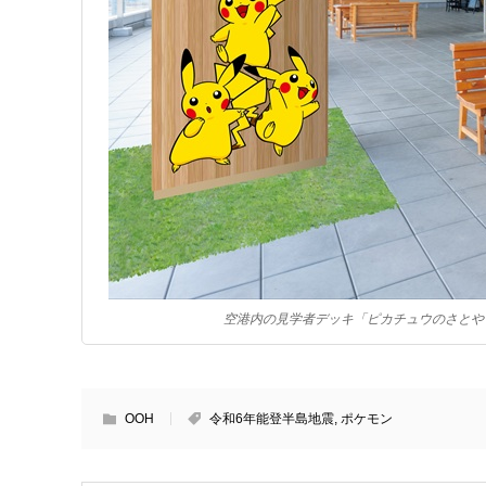
空港内の見学者デッキ「ピカチュウのさとや
OOH
令和6年能登半島地震
,
ポケモン