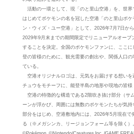
活動の一環として、現「のと里山空港」を、世界
はじめてポケモンの名を冠した空港「のと里山ポケ
ン・ウィズ・ユー空港」として、2026年7月7日か
2029年9月末までの期間限定でリニューアルオープ
することを決定。全国のポケモンファンに、ここに
登の皆様のために、観光需要の創出や、関係人口の
ている。
空港オリジナルロゴは、元気をお届けする想いを
チュウをモチーフに、能登半島の地形や現地の皆様
空港の特徴的な構造である2階吹き抜け部分（サム
ーンが浮かび、周囲には無数のポケモンたちが気持
部分をはじめ、空港敷地内には、2026年5月現在
る（※メガシンカ、リージョンフォーム等を除く）
©Pokémon. ©Nintendo/Creatures Inc. /GAME FREAK