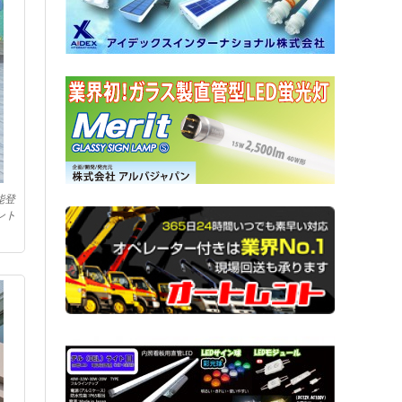
能登
ント