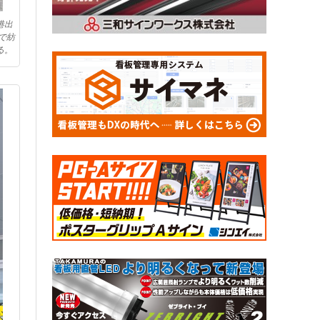
港出
で紡
る。