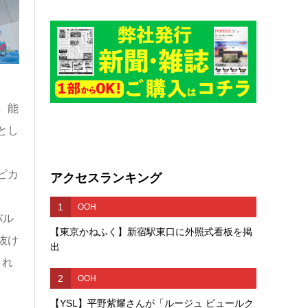
、能
とし
ピカ
アクセスランキング
1
OOH
バル
【東京かねふく】新宿駅東口に外照式看板を掲
抜け
出
され
2
OOH
【YSL】平野紫耀さんが「ルージュ ピュールク