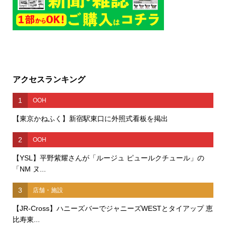
アクセスランキング
1
OOH
【東京かねふく】新宿駅東口に外照式看板を掲出
2
OOH
【YSL】平野紫耀さんが「ルージュ ピュールクチュール」の
「NM ヌ...
3
店舗・施設
【JR-Cross】ハニーズバーでジャニーズWESTとタイアップ 恵
比寿東...