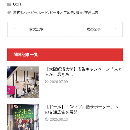
OOH
道玄坂ハッピーボード
,
ピールオフ広告
,
渋谷
,
交通広告
関連記事一覧
【大阪経済大学】広告キャンペーン「人と
人が、磨きあ...
2026.07.09
【ドール】「Doleプル活サポーター」INI
の交通広告を展開
2025.08.13