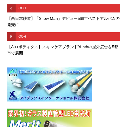
4
OOH
【西日本鉄道】「Snow Man」デビュー5周年ベストアルバムの
発売に...
5
OOH
【Aiロボティクス】スキンケアブランドYunthの屋外広告を5都
市で展開