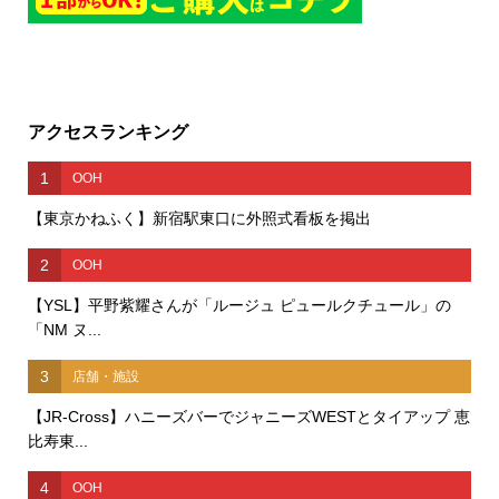
アクセスランキング
1
OOH
【東京かねふく】新宿駅東口に外照式看板を掲出
2
OOH
【YSL】平野紫耀さんが「ルージュ ピュールクチュール」の
「NM ヌ...
3
店舗・施設
【JR-Cross】ハニーズバーでジャニーズWESTとタイアップ 恵
比寿東...
4
OOH