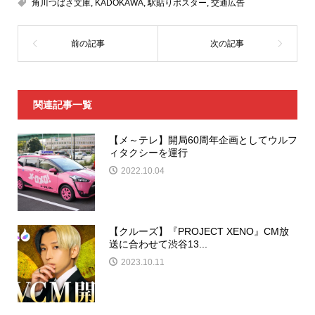
角川つばさ文庫
,
KADOKAWA
,
駅貼りポスター
,
交通広告
関連記事一覧
【メ～テレ】開局60周年企画としてウルフ
ィタクシーを運行
2022.10.04
【クルーズ】『PROJECT XENO』CM放
送に合わせて渋谷13...
2023.10.11