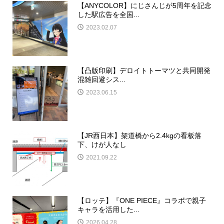
【ANYCOLOR】にじさんじが5周年を記念
した駅広告を全国...
2023.02.07
【凸版印刷】デロイトトーマツと共同開発
混雑回避シス...
2023.06.15
【JR西日本】架道橋から2.4kgの看板落
下、けが人なし
2021.09.22
【ロッテ】『ONE PIECE』コラボで親子
キャラを活用した...
2026.04.28