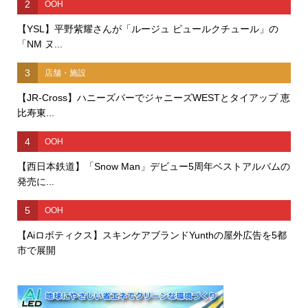
2
OOH
【YSL】平野紫耀さんが「ルージュ ピュールクチュール」の
「NM ヌ...
3
店舗・施設
【JR-Cross】ハニーズバーでジャニーズWESTとタイアップ 恵
比寿東...
4
OOH
【西日本鉄道】「Snow Man」デビュー5周年ベストアルバムの
発売に...
5
OOH
【Aiロボティクス】スキンケアブランドYunthの屋外広告を5都
市で展開