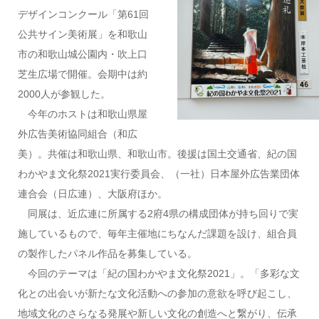
デザインコンクール「第61回
公共サイン美術展」を和歌山
市の和歌山城公園内・吹上口
芝生広場で開催。会期中は約
2000人が参観した。
今年のホストは和歌山県屋
外広告美術協同組合（和広
美）。共催は和歌山県、和歌山市。後援は国土交通省、紀の国
わかやま文化祭2021実行委員会、（一社）日本屋外広告業団体
連合会（日広連）、大阪府ほか。
同展は、近広連に所属する2府4県の構成団体が持ち回りで実
施しているもので、毎年主催地にちなんだ課題を設け、組合員
の製作したパネル作品を募集している。
今回のテーマは「紀の国わかやま文化祭2021」。「多彩な文
化との出会いが新たな文化活動への参加の意欲を呼び起こし、
地域文化のさらなる発展や新しい文化の創造へと繋がり、伝承