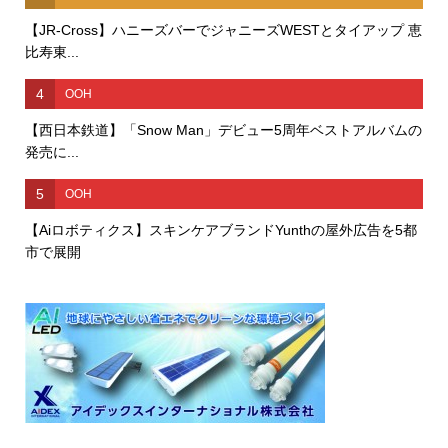
【JR-Cross】ハニーズバーでジャニーズWESTとタイアップ 恵
比寿東...
4
OOH
【西日本鉄道】「Snow Man」デビュー5周年ベストアルバムの
発売に...
5
OOH
【Aiロボティクス】スキンケアブランドYunthの屋外広告を5都
市で展開