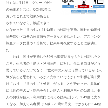
社）は1月14日、グループ会社
の㈱電通と共に、OOH広告に
おいてこれまで効果があると
されていながら、検証できて
いなかった「世の中のゴト効果」の検証を実施。同社の効果検
証基盤やドコモの位置情報データなどを活用した、アスキング
調査データに基づく分析で、効果を可視化することに成功し
た。
これは、同社が実施した59件の調査結果をもとに検証したと
ころ、生活者の「購入・利用意向」に対し、生活者自身がどう
思っているかだけでなく、”世の中の人がどう思っているか（人
気があると思われているか／売れていそうか）の影響を強く受
けており、『世の中ゴト効果』があることが分かった。具体的
には世の中のゴト効果を介した購入・利用意向への効果は、個
人の興味が個人・利用意向に与える効果と比べ、1.43倍に大き
くなる。加えて若者層（15歳～29歳の男女）ではさらに2.44倍