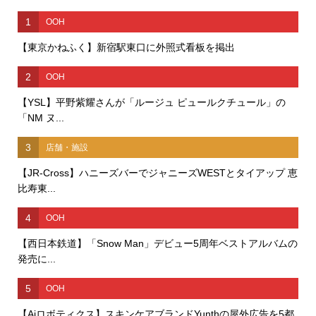
1
OOH
【東京かねふく】新宿駅東口に外照式看板を掲出
2
OOH
【YSL】平野紫耀さんが「ルージュ ピュールクチュール」の
「NM ヌ...
3
店舗・施設
【JR-Cross】ハニーズバーでジャニーズWESTとタイアップ 恵
比寿東...
4
OOH
【西日本鉄道】「Snow Man」デビュー5周年ベストアルバムの
発売に...
5
OOH
【Aiロボティクス】スキンケアブランドYunthの屋外広告を5都