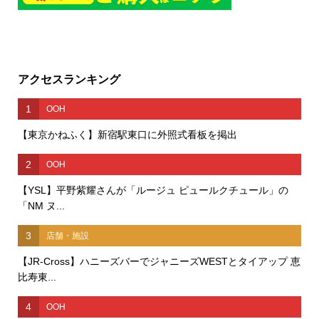
アクセスランキング
1
OOH
【東京かねふく】新宿駅東口に外照式看板を掲出
2
OOH
【YSL】平野紫耀さんが「ルージュ ピュールクチュール」の
「NM ヌ...
3
店舗・施設
【JR-Cross】ハニーズバーでジャニーズWESTとタイアップ 恵
比寿東...
4
OOH