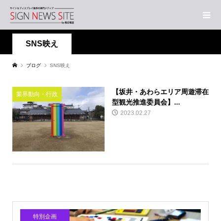
SNS映え
ブログ
SNS映え
【坂井・あわらエリア周遊滞在
業界動向・行政
型観光推進委員会】...
2023.02.27
特別企画