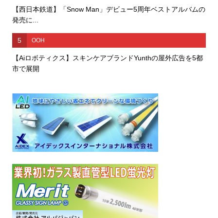
【西日本鉄道】「Snow Man」デビュー5周年ベストアルバムの
発売に...
5
OOH
【Aiロボティクス】スキンケアブランドYunthの屋外広告を5都
市で展開