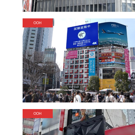
OOH
OOH