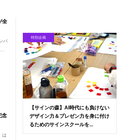
が全
特別企画
ンバ
..
【サインの森】AI時代にも負けない
記念
デザイン力＆プレゼン力を身に付け
るためのサインスクールを...
）は