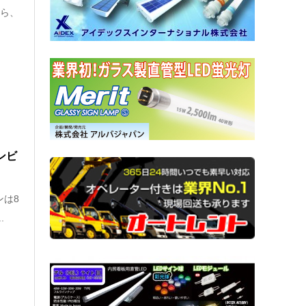
から、
ンビ
ンは8
.