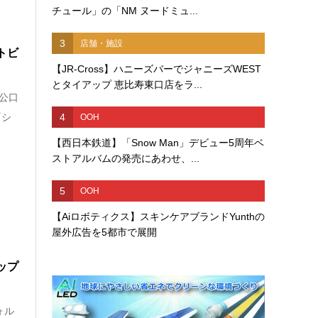
チュール」の「NM ヌードミュ...
3
店舗・施設
トビ
【JR-Cross】ハニーズバーでジャニーズWEST
とタイアップ 恵比寿東口店をラ...
公口
4
『シ
OOH
【西日本鉄道】「Snow Man」デビュー5周年ベ
ストアルバムの発売にあわせ、...
5
OOH
【Aiロボティクス】スキンケアブランドYunthの
屋外広告を5都市で展開
ップ
ォル