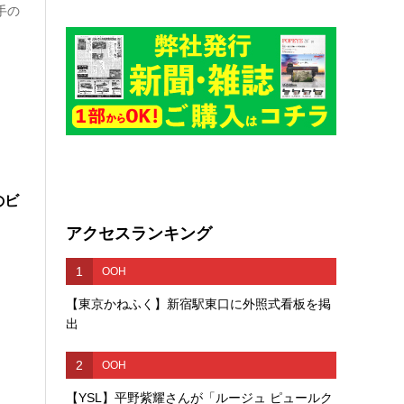
手の
のビ
アクセスランキング
1
OOH
【東京かねふく】新宿駅東口に外照式看板を掲
出
2
OOH
【YSL】平野紫耀さんが「ルージュ ピュールク