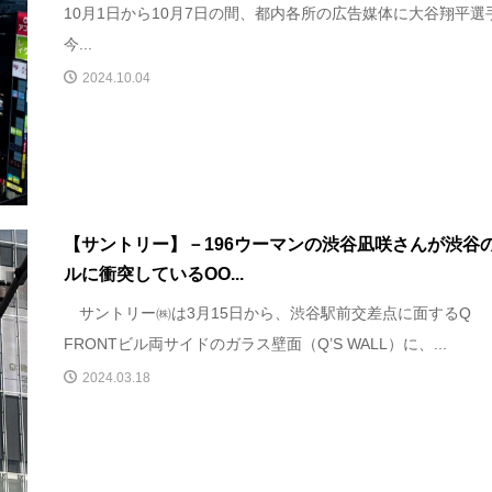
10月1日から10月7日の間、都内各所の広告媒体に大谷翔平選
今...
2024.10.04
【サントリー】－196ウーマンの渋谷凪咲さんが渋谷
ルに衝突しているOO...
サントリー㈱は3月15日から、渋谷駅前交差点に面するQ
FRONTビル両サイドのガラス壁面（Q’S WALL）に、...
2024.03.18