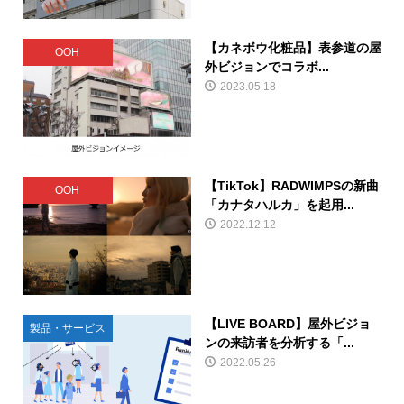
【カネボウ化粧品】表参道の屋
OOH
外ビジョンでコラボ...
2023.05.18
【TikTok】RADWIMPSの新曲
OOH
「カナタハルカ」を起用...
2022.12.12
【LIVE BOARD】屋外ビジョ
製品・サービス
ンの来訪者を分析する「...
2022.05.26