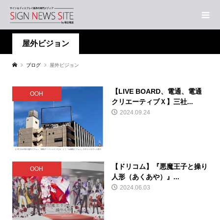
屋外ビジョン
ブログ
屋外ビジョン
【LIVE BOARD、電通、電通
OOH
クリエーティブＸ】三社...
2024.09.24
【ドリコム】『悪魔王子と操り
OOH
人形（あくあや）』...
2024.06.03