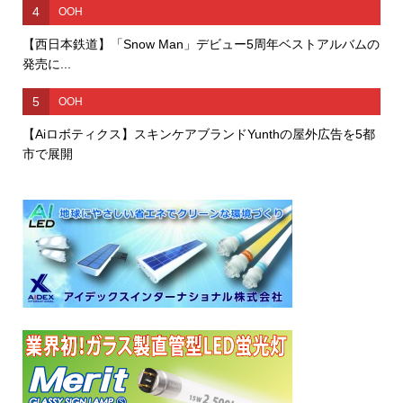
4
OOH
【西日本鉄道】「Snow Man」デビュー5周年ベストアルバムの
発売に...
5
OOH
【Aiロボティクス】スキンケアブランドYunthの屋外広告を5都
市で展開