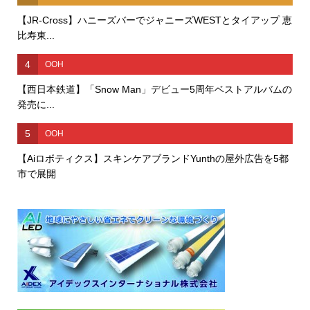
【JR-Cross】ハニーズバーでジャニーズWESTとタイアップ 恵
比寿東...
4
OOH
【西日本鉄道】「Snow Man」デビュー5周年ベストアルバムの
発売に...
5
OOH
【Aiロボティクス】スキンケアブランドYunthの屋外広告を5都
市で展開