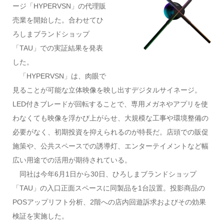
ージ「HYPERVSN」の代理販
売業を開始した。合わせてひ
ろしまブランドショップ
「TAU」での実証結果を発表
した。
「HYPERVSN」は、肉眼で
見ることが可能な立体映像を映し出すデジタルサイネージ。
LED付きブレードが回転することで、専用メガネやアプリを使
わなくても映像を浮かび上がらせ、大規模な工事や環境整備の
必要がなく、初期投資を抑えられるのが特長だ。店頭での販促
施策や、公共スペースでの誘導灯、エンターテイメントなど幅
広い用途での活用が期待されている。
同社は今年6月1日から30日、ひろしまブランドショップ
「TAU」の入口正面スペースに同製品を1台設置。投影商品の
POSアップリフト分析、2階への店内回遊訴求およびその効果
検証を実施した。