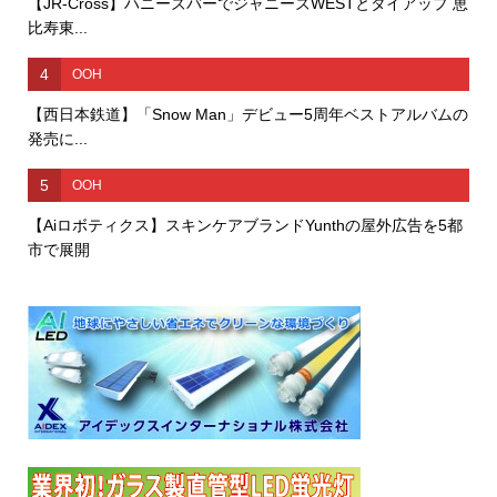
【JR-Cross】ハニーズバーでジャニーズWESTとタイアップ 恵
比寿東...
4
OOH
【西日本鉄道】「Snow Man」デビュー5周年ベストアルバムの
発売に...
5
OOH
【Aiロボティクス】スキンケアブランドYunthの屋外広告を5都
市で展開