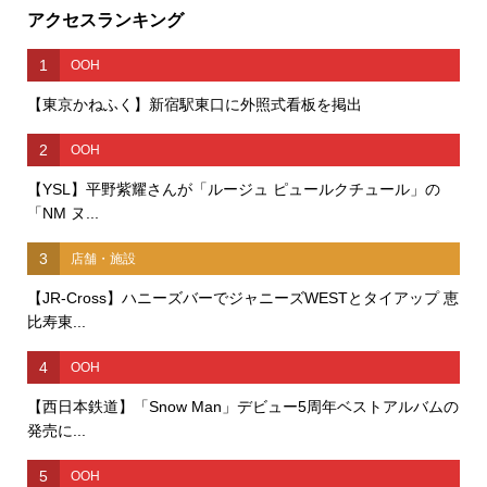
アクセスランキング
1
OOH
【東京かねふく】新宿駅東口に外照式看板を掲出
2
OOH
【YSL】平野紫耀さんが「ルージュ ピュールクチュール」の
「NM ヌ...
3
店舗・施設
【JR-Cross】ハニーズバーでジャニーズWESTとタイアップ 恵
比寿東...
4
OOH
【西日本鉄道】「Snow Man」デビュー5周年ベストアルバムの
発売に...
5
OOH