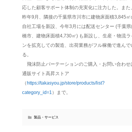
応した顧客サポート体制の充実化に注力した。また
昨年9月、隣接の千葉県市川市に建物床面積3,845㎡
自社工場を新設、今年3月には配送センター (千葉県
橋市、建物床面積4,730㎡) も新設し、生産・物流ラ
ンを拡充しての製造、出荷業務がフル稼働で進んで
る。
飛沫防止パーテーションのご購入・お問い合わせ
通販サイト高昇ストア
（
https://takasyou.jp/store/products/list?
category_id=1
）まで。
製品・サービス