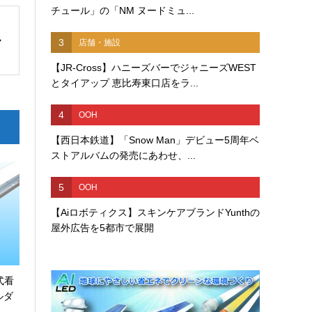
チュール」の「NM ヌードミュ...
3
店舗・施設
【JR-Cross】ハニーズバーでジャニーズWEST
とタイアップ 恵比寿東口店をラ...
4
OOH
【西日本鉄道】「Snow Man」デビュー5周年ベ
ストアルバムの発売にあわせ、...
5
OOH
【Aiロボティクス】スキンケアブランドYunthの
屋外広告を5都市で展開
式看
ルダ