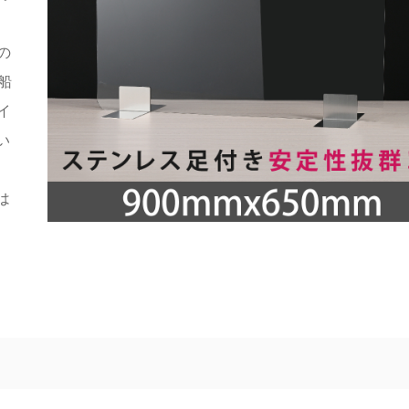
、
の
船
イ
い
は