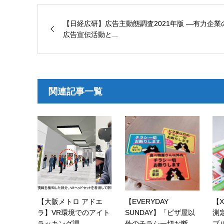
【日経広研】広告主動態調査2021年版 ―有力企業
広告宣伝活動と...
関連記事一覧
【大阪メトロ アドエ
【EVERYDAY
【X
ラ】VR環境でのアイト
SUNDAY】「ピザ屋以
測
ラッキング調...
外のチラシ一切お断
ブル