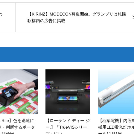
の
【KIRINZ】MODECON募集開始。グランプリは札幌
駅構内の広告に掲載
-Rite】色を迅速に
【ローランド ディー.ジ
【稲葉電機】内照
定・判断するポータ
ー.】「TrueVISシリー
板用LED蛍光灯ホ
型分光...
ズ」にレ...
ーを11月1日...