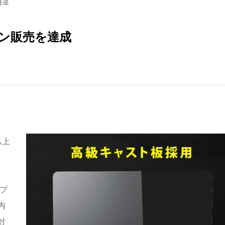
達成
ョン販売を達成
ち上
プ
内
対