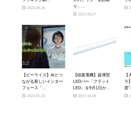
り」...
2023.04.20
2021.09.27
【ビーライズ】AIとつ
【稲葉電機】超薄型
【
ながる新しいインター
LEDバー「フラット
ラ
フェース「...
LED」を9月1日か...
度”
2024.01.24
2021.10.06