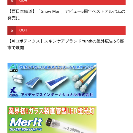
4
OOH
【西日本鉄道】「Snow Man」デビュー5周年ベストアルバムの
発売に...
5
OOH
【Aiロボティクス】スキンケアブランドYunthの屋外広告を5都
市で展開