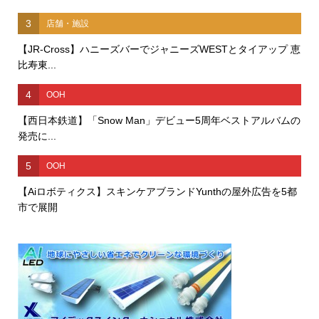
3
店舗・施設
【JR-Cross】ハニーズバーでジャニーズWESTとタイアップ 恵
比寿東...
4
OOH
【西日本鉄道】「Snow Man」デビュー5周年ベストアルバムの
発売に...
5
OOH
【Aiロボティクス】スキンケアブランドYunthの屋外広告を5都
市で展開