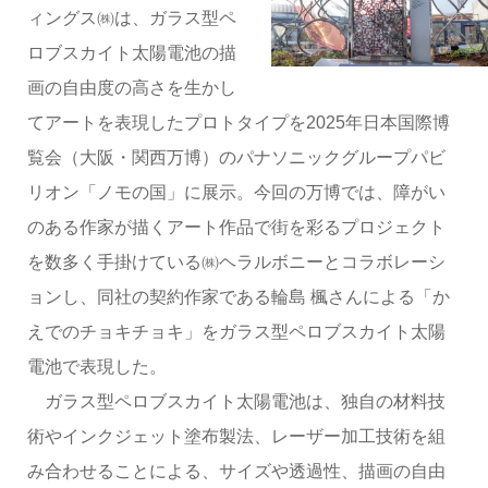
ィングス㈱は、ガラス型ペ
ロブスカイト太陽電池の描
画の自由度の高さを生かし
てアートを表現したプロトタイプを2025年日本国際博
覧会（大阪・関西万博）のパナソニックグループパビ
リオン「ノモの国」に展示。今回の万博では、障がい
のある作家が描くアート作品で街を彩るプロジェクト
を数多く手掛けている㈱ヘラルボニーとコラボレーシ
ョンし、同社の契約作家である輪島 楓さんによる「か
えでのチョキチョキ」をガラス型ペロブスカイト太陽
電池で表現した。
ガラス型ペロブスカイト太陽電池は、独自の材料技
術やインクジェット塗布製法、レーザー加工技術を組
み合わせることによる、サイズや透過性、描画の自由