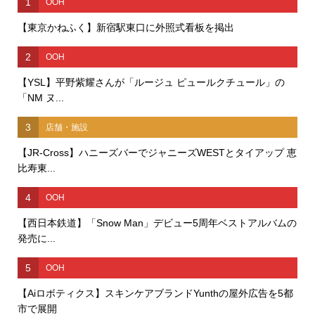
1
OOH
【東京かねふく】新宿駅東口に外照式看板を掲出
2
OOH
【YSL】平野紫耀さんが「ルージュ ピュールクチュール」の
「NM ヌ...
3
店舗・施設
【JR-Cross】ハニーズバーでジャニーズWESTとタイアップ 恵
比寿東...
4
OOH
【西日本鉄道】「Snow Man」デビュー5周年ベストアルバムの
発売に...
5
OOH
【Aiロボティクス】スキンケアブランドYunthの屋外広告を5都
市で展開