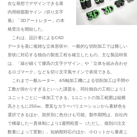
在な発想でデザインできる屋
内用樹脂製サイン（切り文字
風）「3Dアートレター」の本
格受注を開始した。
これは、設計者によるCAD
データを基に複雑な立体形状や、一般的な切削加工では難しい
形状に対応する独自の製造工程を確立したもの。主な製品特長
は、「線が細くて腰高の文字デザイン」や「立体を組み合わせ
るロゴマーク」などを切り文字風サインで表現できる。
これまで一般ルーター、4/5軸加工機による切削加工は手間や
工数が掛かりすぎるといった課題を、同社独自の工程により1
ユニットごとに一体加工できる。1ユニットの加工範囲は縦横
高さともに250㎜。豊富なカラーバリエーションから素材色を
選択できるほか、箇所別に色分けも可能。製作期間は、自社内
で構築した一貫体制により1週間程度～（ただし、個別の注文
数量によって変動）。短納期対応のほか、小ロットから量産ニ