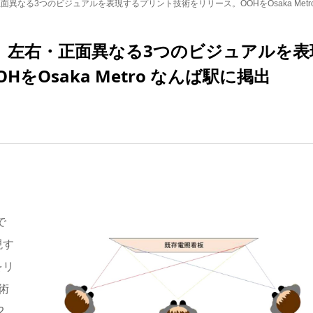
面異なる3つのビジュアルを表現するプリント技術をリリース。OOHをOsaka Metr
ラ】左右・正面異なる3つのビジュアルを表
Osaka Metro なんば駅に掲出
で
現す
をリ
術
2