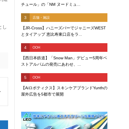
チュール」の「NM ヌードミュ...
3
店舗・施設
とし
【JR-Cross】ハニーズバーでジャニーズWEST
とタイアップ 恵比寿東口店をラ...
4
OOH
【西日本鉄道】「Snow Man」デビュー5周年ベ
ストアルバムの発売にあわせ、...
5
OOH
【Aiロボティクス】スキンケアブランドYunthの
屋外広告を5都市で展開