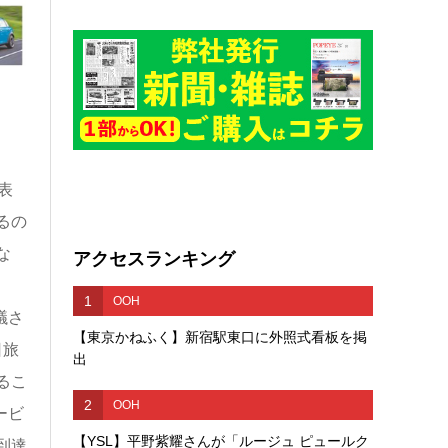
表
るの
な
アクセスランキング
1
OOH
議さ
【東京かねふく】新宿駅東口に外照式看板を掲
日旅
出
るこ
2
OOH
ービ
【YSL】平野紫耀さんが「ルージュ ピュールク
到達