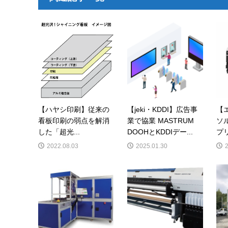
【ハヤシ印刷】従来の
【jeki・KDDI】広告事
【
看板印刷の弱点を解消
業で協業 MASTRUM
ソ
した「超光...
DOOHとKDDIデー...
プリ
2022.08.03
2025.01.30