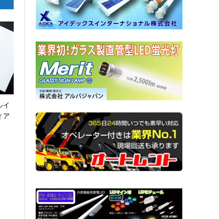
ルイ
ィア