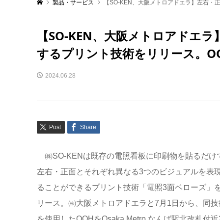
製品・サービス
【SO-KEN、大阪メトロアドエラ】左右・正
【SO-KEN、大阪メトロアドエ
するプリント技術をリリース。OOHを
2024.06.28
Post
Share
㈱SO-KENは既存の電照看板に印刷物を貼るだけ
左右・正面とそれぞれ異なる3つのビジュアルを表
ることができるプリント技術「電照3面ベローズ」
リース。㈱大阪メトロアドエラと7月1日から、同技
を使用したOOHをOsaka Metro なんば駅北改札付近