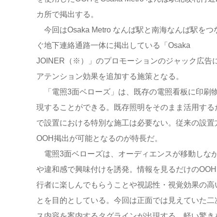
カ所で掲出する。
今回はOsaka Metro なんば駅と南海なんば駅をつ
ぐ地下連絡通路一体に掲出している「Osaka
JOINER（※）」のプロモーションのジャック広告
アテンション効果を追加する施策となる。
「電照3面ベローズ」は、既存の電照看板に印刷物
現することができる。既存照明をそのまま活用する
で設置における特別な施工は必要ない。従来の設置
OOH掲出が可能となるのが特長だ。
電照3面ベローズは、オーディエンスが移動しなが
や違和感で興味付けを誘発。情報を見るだけのOO
行者に楽しんでもらうことや視認性・視覚効果の高
とを目的としている。今回は正面では見えていた二次元
ス内容を案内するタグラインが出現する、軽い驚き