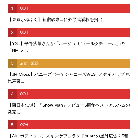
1
OOH
【東京かねふく】新宿駅東口に外照式看板を掲出
2
OOH
【YSL】平野紫耀さんが「ルージュ ピュールクチュール」の
「NM ヌ...
3
店舗・施設
【JR-Cross】ハニーズバーでジャニーズWESTとタイアップ 恵
比寿東...
4
OOH
【西日本鉄道】「Snow Man」デビュー5周年ベストアルバムの
発売に...
5
OOH
【Aiロボティクス】スキンケアブランドYunthの屋外広告を5都