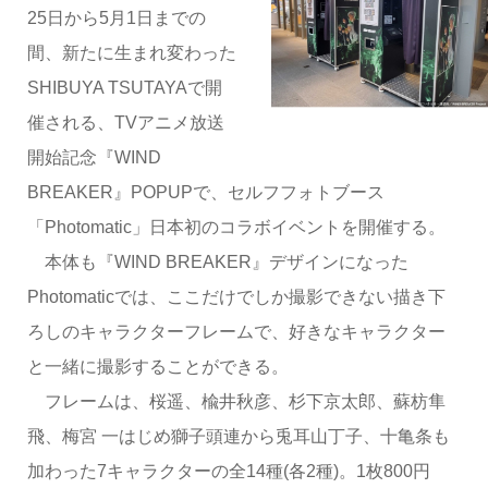
25日から5月1日までの
間、新たに生まれ変わった
SHIBUYA TSUTAYAで開
催される、TVアニメ放送
開始記念『WIND
BREAKER』POPUPで、セルフフォトブース
「Photomatic」日本初のコラボイベントを開催する。
本体も『WIND BREAKER』デザインになった
Photomaticでは、ここだけでしか撮影できない描き下
ろしのキャラクターフレームで、好きなキャラクター
と一緒に撮影することができる。
フレームは、桜遥、楡井秋彦、杉下京太郎、蘇枋隼
飛、梅宮 一はじめ獅子頭連から兎耳山丁子、十亀条も
加わった7キャラクターの全14種(各2種)。1枚800円