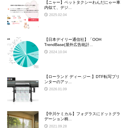
【ニャー】ペットタクシーわんだにゃー車
内似て、デジ...
2025.02.04
【日本デイリー通信社】「OOH
TrendBase(屋外広告統計...
2024.10.04
【ローランド ディー.ジー.】DTF転写プリ
ンターのアッ...
2026.01.09
【中川ケミカル】フォグラスにドットグラ
デーション柄...
2021.09.28