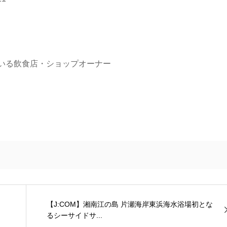
ている飲食店・ショップオーナー
【J:COM】湘南江の島 片瀬海岸東浜海水浴場初とな
るシーサイドサ...