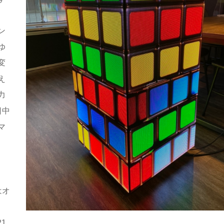
ン
ゆ
変
え
力
日中
マ
はオ
1