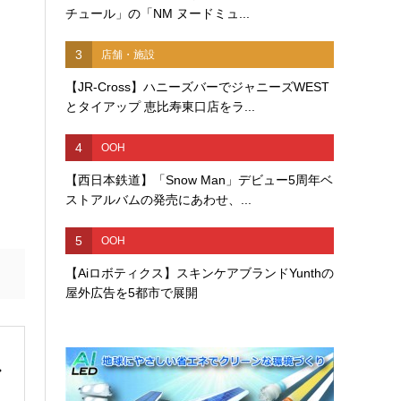
チュール」の「NM ヌードミュ...
3
店舗・施設
【JR-Cross】ハニーズバーでジャニーズWEST
とタイアップ 恵比寿東口店をラ...
4
OOH
【西日本鉄道】「Snow Man」デビュー5周年ベ
ストアルバムの発売にあわせ、...
5
OOH
【Aiロボティクス】スキンケアブランドYunthの
屋外広告を5都市で展開