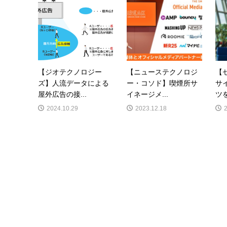
【ジオテクノロジー
【ニューステクノロジ
【
ズ】人流データによる
ー・コソド】喫煙所サ
サ
屋外広告の接...
イネージメ...
ツ
2024.10.29
2023.12.18