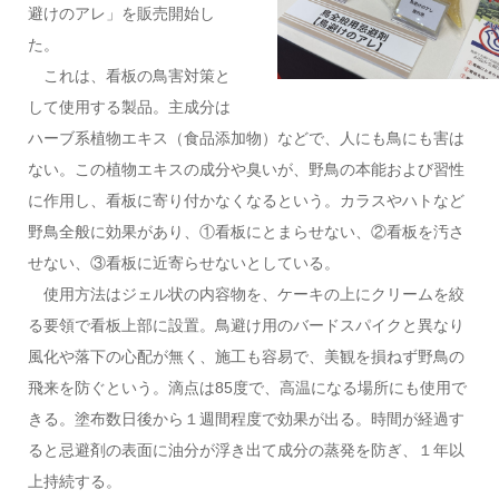
避けのアレ」を販売開始し
た。
これは、看板の鳥害対策と
して使用する製品。主成分は
ハーブ系植物エキス（食品添加物）などで、人にも鳥にも害は
ない。この植物エキスの成分や臭いが、野鳥の本能および習性
に作用し、看板に寄り付かなくなるという。カラスやハトなど
野鳥全般に効果があり、①看板にとまらせない、②看板を汚さ
せない、③看板に近寄らせないとしている。
使用方法はジェル状の内容物を、ケーキの上にクリームを絞
る要領で看板上部に設置。鳥避け用のバードスパイクと異なり
風化や落下の心配が無く、施工も容易で、美観を損ねず野鳥の
飛来を防ぐという。滴点は85度で、高温になる場所にも使用で
きる。塗布数日後から１週間程度で効果が出る。時間が経過す
ると忌避剤の表面に油分が浮き出て成分の蒸発を防ぎ、１年以
上持続する。