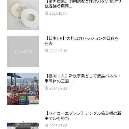
【藤田産業】初期接着と保持力を併せ持つ
低温接着用両...
2022.10.05
【日本HP】大判出力セッションの日程を
発表
2020.05.16
【協同コム】新規事業として液晶パネル・
半導体の三国...
2024.07.11
【セイコーエプソン】デジタル捺染機の新
モデルを発売
2026.07.08