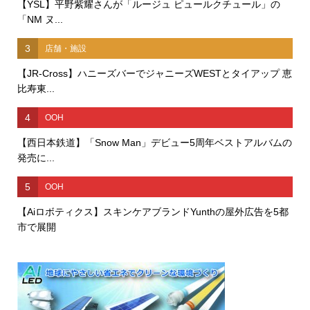
【YSL】平野紫耀さんが「ルージュ ピュールクチュール」の
「NM ヌ...
3
店舗・施設
【JR-Cross】ハニーズバーでジャニーズWESTとタイアップ 恵
比寿東...
4
OOH
【西日本鉄道】「Snow Man」デビュー5周年ベストアルバムの
発売に...
5
OOH
【Aiロボティクス】スキンケアブランドYunthの屋外広告を5都
市で展開