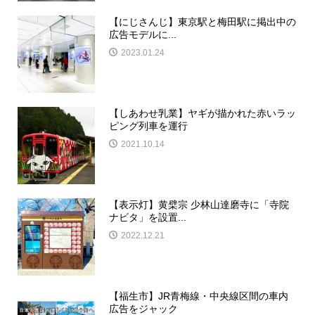
【にじさんじ】東京駅と梅田駅に掲出中の
広告モデルに...
2023.01.24
【しあわせ乳業】ヤギが描かれた赤いラッ
ピング列車を運行
2021.10.14
【表示灯】黄檗宗 少林山達磨寺に「寺院
ナビタ」を設置...
2022.12.21
【福生市】JR青梅線・中央線区間の車内
広告をジャック