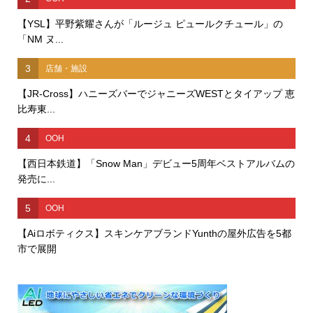
【YSL】平野紫耀さんが「ルージュ ピュールクチュール」の
「NM ヌ...
3
店舗・施設
【JR-Cross】ハニーズバーでジャニーズWESTとタイアップ 恵
比寿東...
4
OOH
【西日本鉄道】「Snow Man」デビュー5周年ベストアルバムの
発売に...
5
OOH
【Aiロボティクス】スキンケアブランドYunthの屋外広告を5都
市で展開