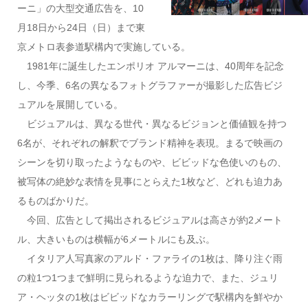
ーニ」の大型交通広告を、10
月18日から24日（日）まで東
京メトロ表参道駅構内で実施している。
1981年に誕生したエンポリオ アルマーニは、40周年を記念
し、今季、6名の異なるフォトグラファーが撮影した広告ビジ
ュアルを展開している。
ビジュアルは、異なる世代・異なるビジョンと価値観を持つ
6名が、それぞれの解釈でブランド精神を表現。まるで映画の
シーンを切り取ったようなものや、ビビッドな色使いのもの、
被写体の絶妙な表情を見事にとらえた1枚など、どれも迫力あ
るものばかりだ。
今回、広告として掲出されるビジュアルは高さが約2メート
ル、大きいものは横幅が6メートルにも及ぶ。
イタリア人写真家のアルド・ファライの1枚は、降り注ぐ雨
の粒1つ1つまで鮮明に見られるような迫力で、また、ジュリ
ア・ヘッタの1枚はビビッドなカラーリングで駅構内を鮮やか