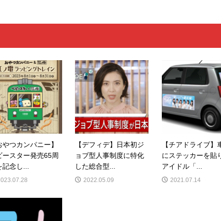
おやつカンパニー】
【デフィデ】日本初ジ
【チアドライブ】
ビースター発売65周
ョブ型人事制度に特化
にステッカーを貼
記念し...
した総合型...
アイドル「...
2023.07.28
2022.05.09
2021.07.14