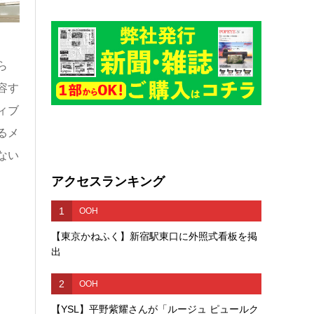
ら
容す
ィブ
るメ
ない
アクセスランキング
1
OOH
【東京かねふく】新宿駅東口に外照式看板を掲
出
2
OOH
【YSL】平野紫耀さんが「ルージュ ピュールク