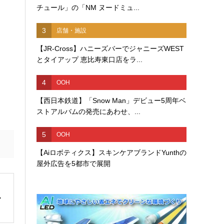
チュール」の「NM ヌードミュ...
3
店舗・施設
【JR-Cross】ハニーズバーでジャニーズWEST
とタイアップ 恵比寿東口店をラ...
4
OOH
【西日本鉄道】「Snow Man」デビュー5周年ベ
ストアルバムの発売にあわせ、...
5
OOH
【Aiロボティクス】スキンケアブランドYunthの
屋外広告を5都市で展開