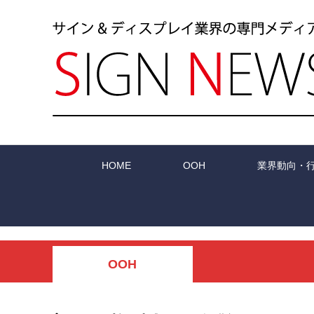
HOME
OOH
業界動向・
OOH