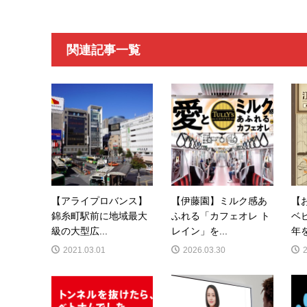
関連記事一覧
【アライプロバンス】
【伊藤園】ミルク感あ
【
錦糸町駅前に地域最大
ふれる「カフェオレ ト
ベ
級の大型広...
レイン」を...
年を
2021.03.01
2026.03.30