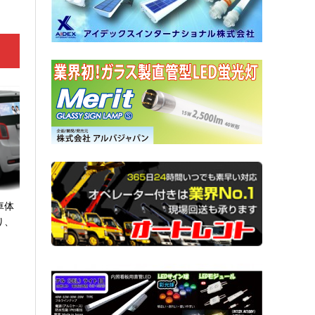
車体
り、