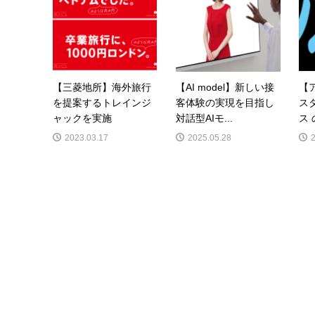
【三菱地所】海外旅行
【AI model】新しい接
【
を提案するトレインジ
客体験の実現を目指し
ス
ャックを実施
対話型AIモ...
ス 
2023.03.17
2025.05.28