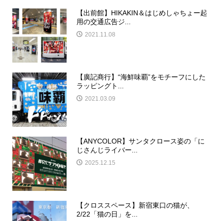
【出前館】HIKAKIN＆はじめしゃちょー起
用の交通広告ジ...
2021.11.08
【廣記商行】“海鮮味覇”をモチーフにした
ラッピングト...
2021.03.09
【ANYCOLOR】サンタクロース姿の「に
じさんじライバー...
2025.12.15
【クロススペース】新宿東口の猫が、
2/22「猫の日」を...