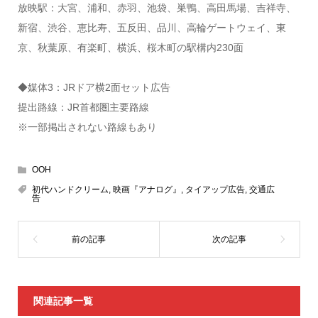
放映駅：大宮、浦和、赤羽、池袋、巣鴨、高田馬場、吉祥寺、
新宿、渋谷、恵比寿、五反田、品川、高輪ゲートウェイ、東
京、秋葉原、有楽町、横浜、桜木町の駅構内230面
◆媒体3：JRドア横2面セット広告
提出路線：JR首都圏主要路線
※一部掲出されない路線もあり
OOH
初代ハンドクリーム
,
映画『アナログ』
,
タイアップ広告
,
交通広
告
関連記事一覧