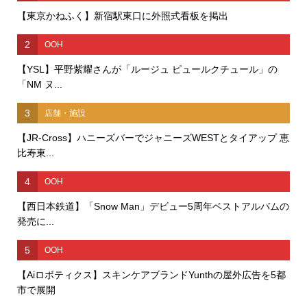
【東京かねふく】新宿駅東口に外照式看板を掲出
2
OOH
【YSL】平野紫耀さんが「ルージュ ピュールクチュール」の
「NM ヌ...
3
店舗・施設
【JR-Cross】ハニーズバーでジャニーズWESTとタイアップ 恵
比寿東...
4
OOH
【西日本鉄道】「Snow Man」デビュー5周年ベストアルバムの
発売に...
5
OOH
【Aiロボティクス】スキンケアブランドYunthの屋外広告を5都
市で展開