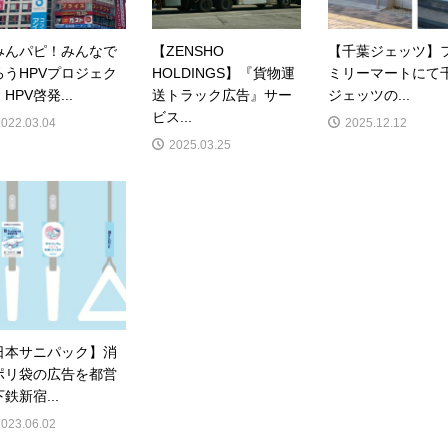
みんパピ！みんなで
【ZENSHO
【千葉ジェッツ】
ろうHPVプロジェク
HOLDINGS】『貨物運
ミリーマートにて
HPV啓発...
送トラック広告』サー
ジェッツの...
ビス...
2022.03.04
2025.12.12
2025.03.25
日本サニパック】消
ポリ袋の広告を都営
鉄新宿...
2023.06.02