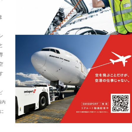
ま
ン
と
専
空
す
ビ
両内
に