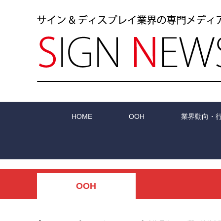
HOME
OOH
業界動向・
OOH