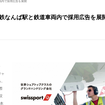
両内で採用広告を展開
鉄なんば駅と鉄道車両内で採用広告を展
の
ジャ
る。
際
戻
本