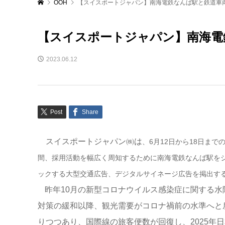
OOH
【スイスポートジャパン】南海電鉄なんば駅と鉄道車
【スイスポートジャパン】南海電
2023.06.12
Post
Share
スイスポートジャパン㈱は
、6月12日から18日まで
間
、採用活動を幅広く周知するために南海電鉄なんば駅を
ックする大型交通広告、デジタルサイネージ広告を掲出す
昨年10月の新型コロナウイルス感染症に関する水
対策の緩和以降、観光需要がコロナ禍前の水準へと
りつつあり、国際線の旅客便数が回復し、2025年日