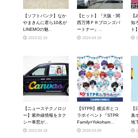
【ソフトバンク】なか
【ヒット】『大阪・関
【
やまきんに君ら10名が
西万博ＰＲブロンズパ
知
LINEMOの魅...
ートナー』...
ト】
2023.02.16
2024.04.18
【ニューステクノロジ
【STPR】横浜市とコ
【
ー】紫外線情報をタク
ラボイベント『STPR
臭
シー車窓が...
Family×Yokoham...
地下
2022.04.18
2026.03.09