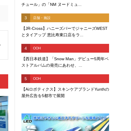
チュール」の「NM ヌードミュ...
3
店舗・施設
【JR-Cross】ハニーズバーでジャニーズWEST
とタイアップ 恵比寿東口店をラ...
4
OOH
【西日本鉄道】「Snow Man」デビュー5周年ベ
ストアルバムの発売にあわせ、...
5
OOH
【Aiロボティクス】スキンケアブランドYunthの
屋外広告を5都市で展開