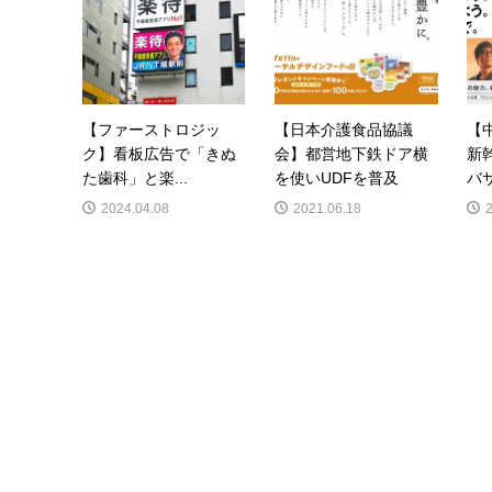
【ファーストロジッ
【日本介護食品協議
【
ク】看板広告で「きぬ
会】都営地下鉄ドア横
新
た歯科」と楽...
を使いUDFを普及
バサ
2024.04.08
2021.06.18