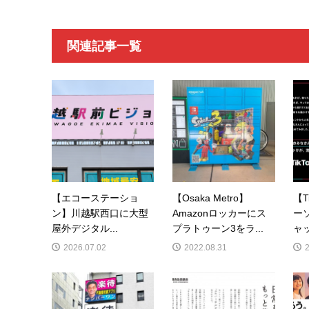
関連記事一覧
【エコーステーショ
【Osaka Metro】
【T
ン】川越駅西口に大型
Amazonロッカーにス
ー
屋外デジタル...
プラトゥーン3をラ...
ャッ
2026.07.02
2022.08.31