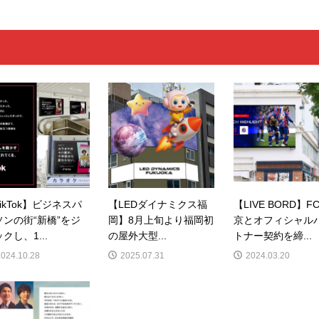
ikTok】ビジネスパ
【LEDダイナミクス福
【LIVE BORD】F
ソンの街“新橋”をジ
岡】8月上旬より福岡初
京とオフィシャル
クし、1...
の屋外大型...
トナー契約を締...
2024.10.28
2025.07.31
2024.03.20