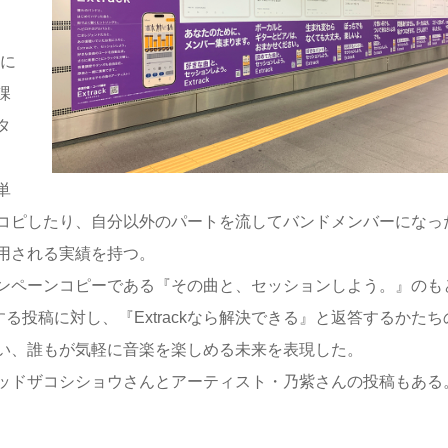
に
課
タ
単
コピしたり、
自分以外のパートを流してバンドメンバーになっ
用される実績を持つ。
ンペーンコピーである『その曲と、セッションしよう。』のも
投稿に対し、『Extrackなら解決できる』と返答するかたち
い、誰もが気軽に音楽を楽しめる未来を表現した。
ッドザコシショウさんとアーティスト・乃紫さんの投稿もある