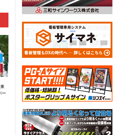
C東
パー