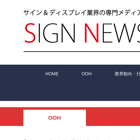
HOME
OOH
業界動向・
OOH