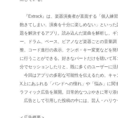
『Extrack』は、楽器演奏者が直面する「
個人練習
飽きてしまい、演奏を十分に楽しめない」
といった
題を解決するアプリ。読み込んだ楽曲を解析し、
ギ
ー、ドラム、ベース、ピアノなど楽器ごとの音量調
整、
コード進行の表示、テンポ・
キー変更などを簡
に行うことができる。
好きなパートだけを聴いて耳
分でセッショ
ンしたりと、既に多くのユーザーに活
今回はアプリの多彩な可能性を伝えるため、キャ
X上にあふれる「バンドへの憧れ」や「悩み」に関する
ラフィック広告を展開。日常的なつぶやきに寄り添
広告として引用した投稿の中には、芸人・ハリウ
＜広告概要＞