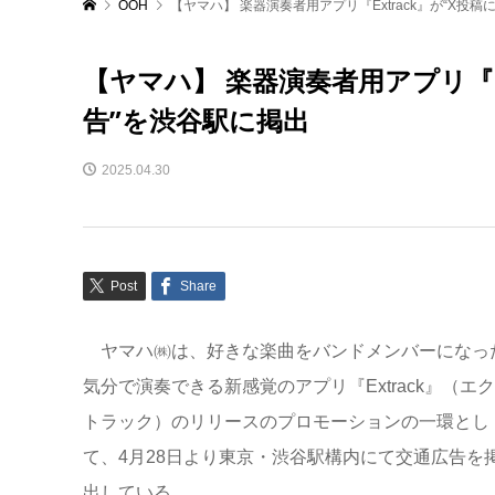
OOH
【ヤマハ】 楽器演奏者用アプリ『Extrack』が“X投
【ヤマハ】 楽器演奏者用アプリ『E
告”を渋谷駅に掲出
2025.04.30
Post
Share
ヤマハ㈱は、好きな楽曲をバンドメンバーになっ
気分で演奏できる新感覚のアプリ『Extrack』（エ
トラック）のリリースのプロモーションの一環とし
て、4月28日より東京・渋谷駅構内にて交通広告を
出している。