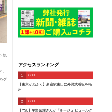
た気
アクセスランキング
と、
1
OOH
のグ
【東京かねふく】新宿駅東口に外照式看板を掲
出
。
2
OOH
【YSL】平野紫耀さんが「ルージュ ピュールク