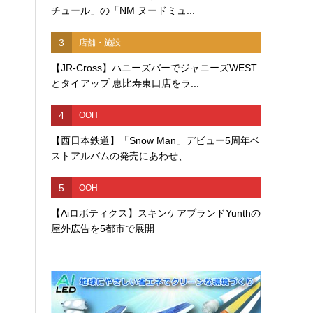
チュール」の「NM ヌードミュ...
3
店舗・施設
【JR-Cross】ハニーズバーでジャニーズWEST
とタイアップ 恵比寿東口店をラ...
4
OOH
【西日本鉄道】「Snow Man」デビュー5周年ベ
ストアルバムの発売にあわせ、...
5
OOH
【Aiロボティクス】スキンケアブランドYunthの
屋外広告を5都市で展開