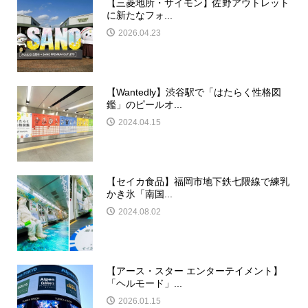
【三菱地所・サイモン】佐野アウトレット
に新たなフォ...
2026.04.23
【Wantedly】渋谷駅で「はたらく性格図
鑑」のピールオ...
2024.04.15
【セイカ食品】福岡市地下鉄七隈線で練乳
かき氷「南国...
2024.08.02
【アース・スター エンターテイメント】
「ヘルモード」...
2026.01.15