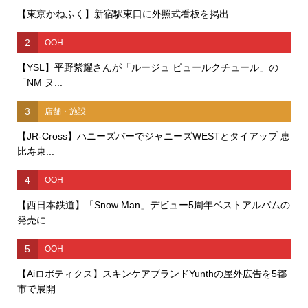
【東京かねふく】新宿駅東口に外照式看板を掲出
2
OOH
【YSL】平野紫耀さんが「ルージュ ピュールクチュール」の
「NM ヌ...
3
店舗・施設
【JR-Cross】ハニーズバーでジャニーズWESTとタイアップ 恵
比寿東...
4
OOH
【西日本鉄道】「Snow Man」デビュー5周年ベストアルバムの
発売に...
5
OOH
【Aiロボティクス】スキンケアブランドYunthの屋外広告を5都
市で展開