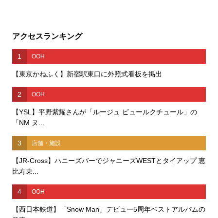
アクセスランキング
1
OOH
【東京かねふく】新宿駅東口に外照式看板を掲出
2
OOH
【YSL】平野紫耀さんが「ルージュ ピュールクチュール」の
「NM ヌ...
3
店舗・施設
【JR-Cross】ハニーズバーでジャニーズWESTとタイアップ 恵
比寿東...
4
OOH
【西日本鉄道】「Snow Man」デビュー5周年ベストアルバムの