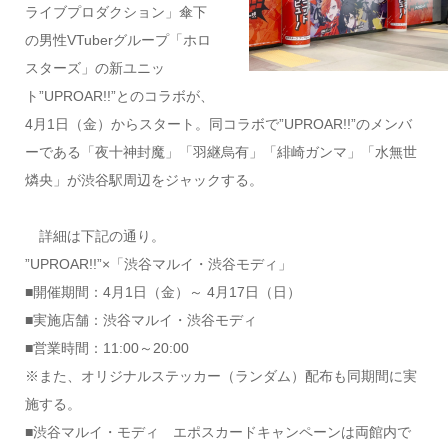
ライブプロダクション」傘下
の男性VTuberグループ「ホロ
スターズ」の新ユニッ
ト”UPROAR!!”とのコラボが、
4月1日（金）からスタート。同コラボで”UPROAR!!”のメンバ
ーである「夜十神封魔」「羽継烏有」「緋崎ガンマ」「水無世
燐央」が渋谷駅周辺をジャックする。
詳細は下記の通り。
”UPROAR!!”×「渋谷マルイ・渋谷モディ」
■開催期間：4月1日（金）～ 4月17日（日）
■実施店舗：渋谷マルイ・渋谷モディ
■営業時間：11:00～20:00
※また、オリジナルステッカー（ランダム）配布も同期間に実
施する。
■渋谷マルイ・モディ エポスカードキャンペーンは両館内で