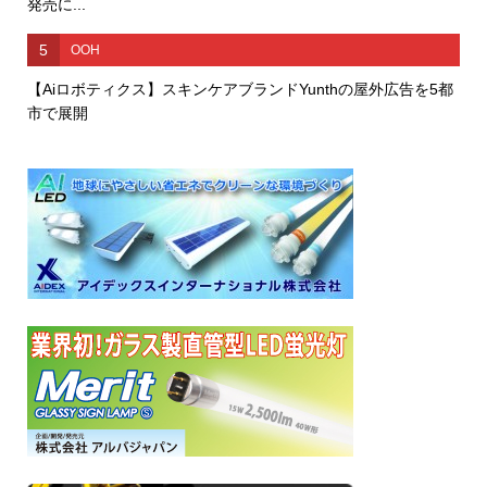
発売に...
5
OOH
【Aiロボティクス】スキンケアブランドYunthの屋外広告を5都
市で展開