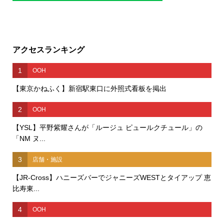
アクセスランキング
1
OOH
【東京かねふく】新宿駅東口に外照式看板を掲出
2
OOH
【YSL】平野紫耀さんが「ルージュ ピュールクチュール」の
「NM ヌ...
3
店舗・施設
【JR-Cross】ハニーズバーでジャニーズWESTとタイアップ 恵
比寿東...
4
OOH