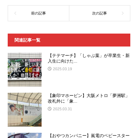
関連記事一覧
【テテマーチ】「しゃぶ葉」が卒業生・新
入生に向けた...
2025.03.19
【象印マホービン】大阪メトロ「夢洲駅」
改札外に「象...
2025.03.31
【おやつカンパニー】嵐電のベビースター