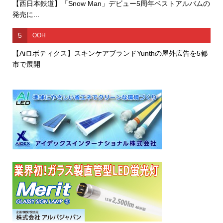
【西日本鉄道】「Snow Man」デビュー5周年ベストアルバムの
発売に...
5
OOH
【Aiロボティクス】スキンケアブランドYunthの屋外広告を5都
市で展開