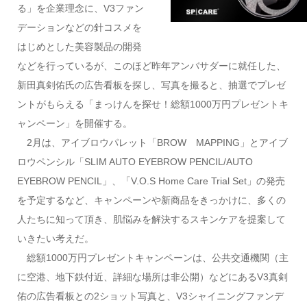
る」を企業理念に、V3ファン
デーションなどの針コスメを
はじめとした美容製品の開発
などを行っているが、このほど昨年アンバサダーに就任した、
新田真剣佑氏の広告看板を探し、写真を撮ると、抽選でプレゼ
ントがもらえる「まっけんを探せ！総額1000万円プレゼントキ
ャンペーン」を開催する。
2月は、アイブロウパレット「BROW MAPPING」とアイブ
ロウペンシル「SLIM AUTO EYEBROW PENCIL/AUTO
EYEBROW PENCIL」、「V.O.S Home Care Trial Set」の発売
を予定するなど、キャンペーンや新商品をきっかけに、多くの
人たちに知って頂き、肌悩みを解決するスキンケアを提案して
いきたい考えだ。
総額1000万円プレゼントキャンペーンは、公共交通機関（主
に空港、地下鉄付近、詳細な場所は非公開）などにあるV3真剣
佑の広告看板との2ショット写真と、V3シャイニングファンデ