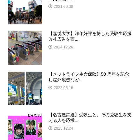
2021.06.08
【嘉悦大学】昨年好評を博した受験生応援
改札広告を西...
2024.12.26
【メットライフ生命保険】50 周年を記念
し屋外広告など...
2023.05.16
【名古屋鉄道】受験生と、その受験生を支
える人を応援...
2025.12.24