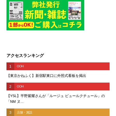
アクセスランキング
1
OOH
【東京かねふく】新宿駅東口に外照式看板を掲出
2
OOH
【YSL】平野紫耀さんが「ルージュ ピュールクチュール」の
「NM ヌ...
3
店舗・施設