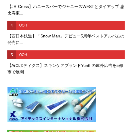
【JR-Cross】ハニーズバーでジャニーズWESTとタイアップ 恵
比寿東...
4
OOH
【西日本鉄道】「Snow Man」デビュー5周年ベストアルバムの
発売に...
5
OOH
【Aiロボティクス】スキンケアブランドYunthの屋外広告を5都
市で展開