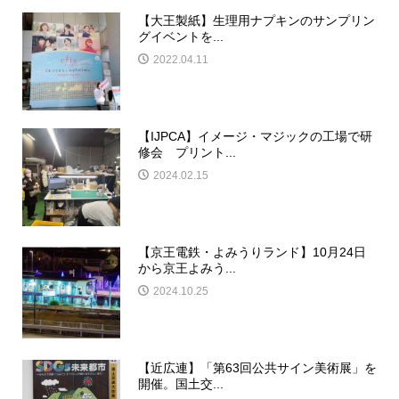
【大王製紙】生理用ナプキンのサンプリン
グイベントを...
2022.04.11
【IJPCA】イメージ・マジックの工場で研
修会 プリント...
2024.02.15
【京王電鉄・よみうりランド】10月24日
から京王よみう...
2024.10.25
【近広連】「第63回公共サイン美術展」を
開催。国土交...