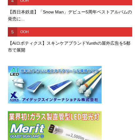
4
OOH
【西日本鉄道】「Snow Man」デビュー5周年ベストアルバムの
発売に...
5
OOH
【Aiロボティクス】スキンケアブランドYunthの屋外広告を5都
市で展開