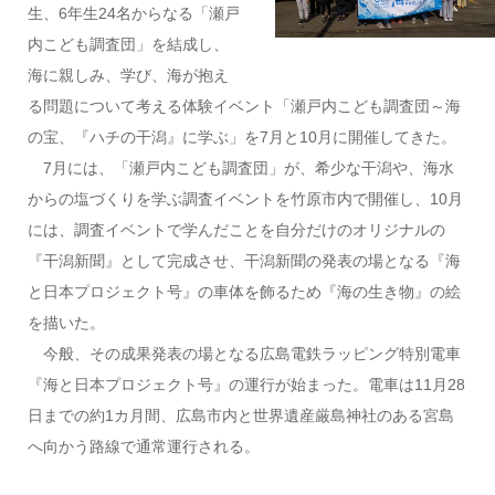
生、6年生24名からなる「瀬戸
内こども調査団」を結成し、
海に親しみ、学び、海が抱え
る問題について考える体験イベント「瀬戸内こども調査団～海
の宝、『ハチの干潟』に学ぶ」を7月と10月に開催してきた。
7月には、「瀬戸内こども調査団」が、希少な干潟や、海水
からの塩づくりを学ぶ調査イベントを竹原市内で開催し、10月
には、調査イベントで学んだことを自分だけのオリジナルの
『干潟新聞』として完成させ、干潟新聞の発表の場となる『海
と日本プロジェクト号』の車体を飾るため『海の生き物』の絵
を描いた。
今般、その成果発表の場となる広島電鉄ラッピング特別電車
『海と日本プロジェクト号』の運行が始まった。電車は11月28
日までの約1カ月間、広島市内と世界遺産厳島神社のある宮島
へ向かう路線で通常運行される。