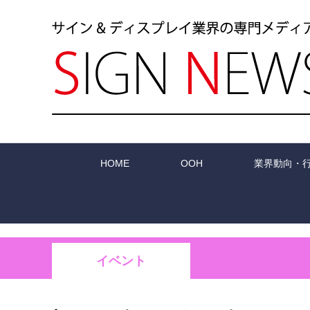
HOME
OOH
業界動向・
イベント