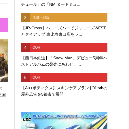
チュール」の「NM ヌードミュ...
3
店舗・施設
【JR-Cross】ハニーズバーでジャニーズWEST
とタイアップ 恵比寿東口店をラ...
4
OOH
【西日本鉄道】「Snow Man」デビュー5周年ベ
ストアルバムの発売にあわせ、...
5
OOH
【Aiロボティクス】スキンケアブランドYunthの
パ
屋外広告を5都市で展開
王国