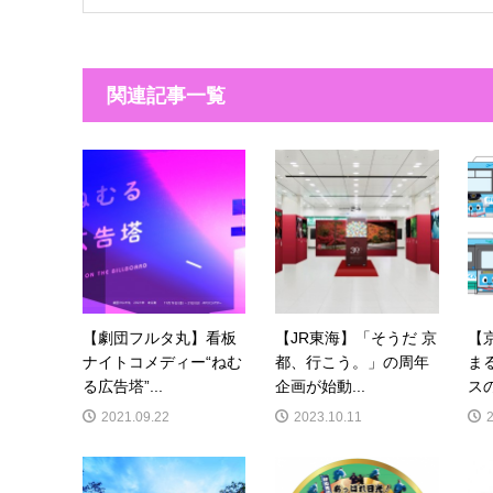
関連記事一覧
【劇団フルタ丸】看板
【JR東海】「そうだ 京
【
ナイトコメディー“ねむ
都、行こう。」の周年
ま
る広告塔”...
企画が始動...
スの
2021.09.22
2023.10.11