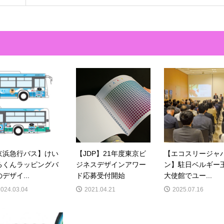
京浜急行バス】けい
【JDP】21年度東京ビ
【エコスリージャ
るくんラッピングバ
ジネスデザインアワー
ン】駐日ベルギー
デザイ...
ド応募受付開始
大使館でユー...
2024.03.04
2021.04.21
2025.07.16