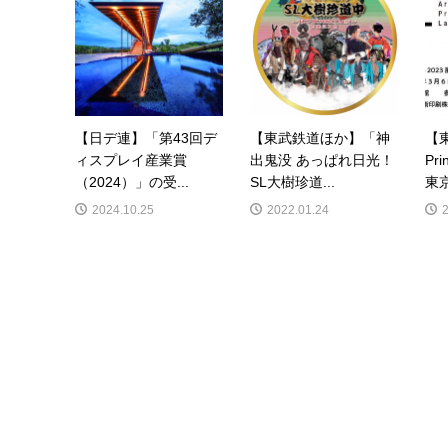
【日デ連】「第43回デ
【東武鉄道ほか】「神
【
ィスプレイ産業賞
出鬼没 あっぱれ日光！
Pr
（2024）」の受...
SL大樹珍道...
東京
2024.10.25
2022.01.24