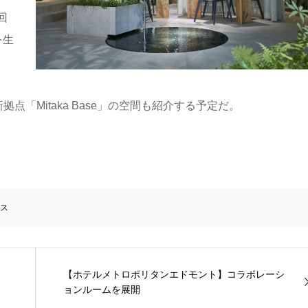
回
を生
新拠点「Mitaka Base」の空間も紹介する予定だ。
ス
【ホテルメトロポリタンエドモント】コラボレーシ
ョンルームを展開