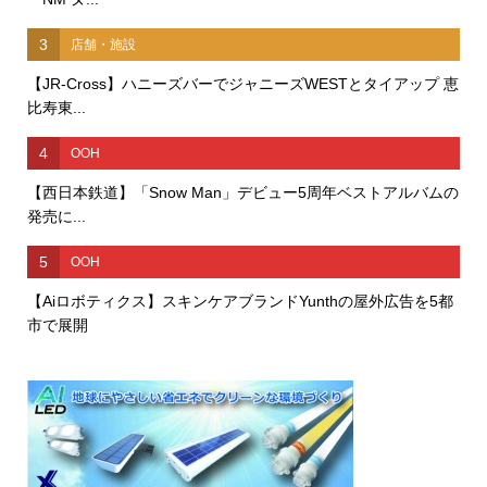
3
店舗・施設
【JR-Cross】ハニーズバーでジャニーズWESTとタイアップ 恵
比寿東...
4
OOH
【西日本鉄道】「Snow Man」デビュー5周年ベストアルバムの
発売に...
5
OOH
【Aiロボティクス】スキンケアブランドYunthの屋外広告を5都
市で展開